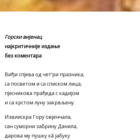
Горски вијенац
најкритичније издање
без коментара
Виђи спјева од чет’ри празника,
са посветом и са списком лица,
пјесникова прађеда с кадијом
и са крстом луну закрвљену.
Извиискра Гору овјенчала,
сан суморни забрину Данила,
дарова му пушку кâ јабуку