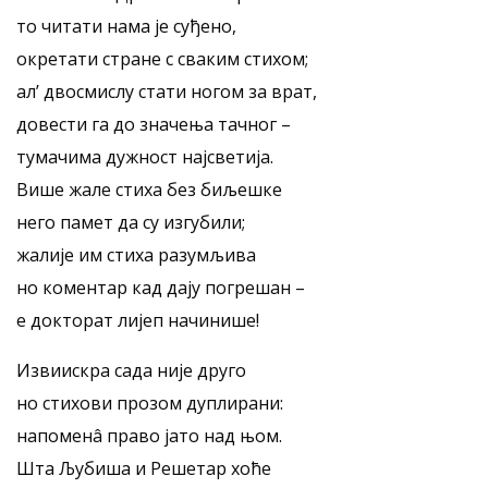
то читати нама је суђено,
окретати стране с сваким стихом;
ал’ двосмислу стати ногом за врат,
довести га до значења тачног –
тумачима дужност најсветија.
Више жале стиха без биљешке
него памет да су изгубили;
жалије им стиха разумљива
но коментар кад дају погрешан –
е докторат лијеп начинише!
Извиискра сада није друго
но стихови прозом дуплирани:
напоменâ право јато над њом.
Шта Љубиша и Решетар хоће