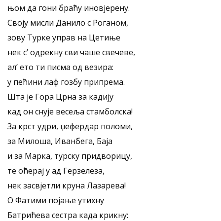
њом да гони браћу иновјерену.
Своју мисли Данило с Роганом,
зову Турке управ на Цетиње
нек с’ одрекну сви чаше свечеве,
ал’ ето ти писма од везира:
у пећини лаф гозбу припрема.
Шта је Гора Црна за кадију
кад он снује весеља стамболска!
За крст удри, џефердар поломи,
за Милоша, Иванбега, Баја
и за Марка, турску придворицу,
те оћерај у ад Герзелеза,
нек засвјетли круна Лазарева!
О Фатими појање утихну
Батрићева сестра када крикну: