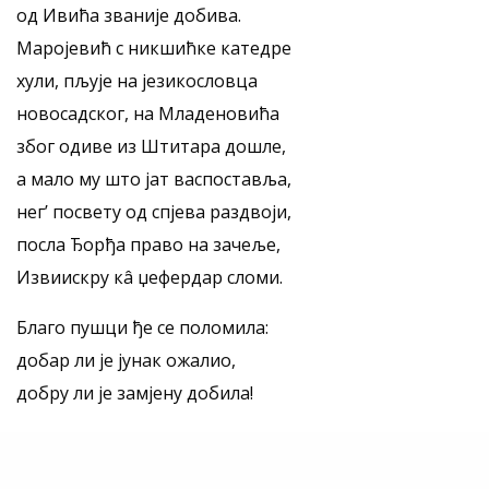
од Ивића званије добива.
Маројевић с никшићке катедре
хули, пљује на језикословца
новосадског, на Младеновића
због одиве из Штитара дошле,
а мало му што јат васпоставља,
нег’ посвету од спјева раздвоји,
посла Ђорђа право на зачеље,
Извиискру кâ џефердар сломи.
Благо пушци ђе се поломила:
добар ли је јунак ожалио,
добру ли је замјену добила!
Тешко спјеву с коментаторима,
ђе копају значења скривена