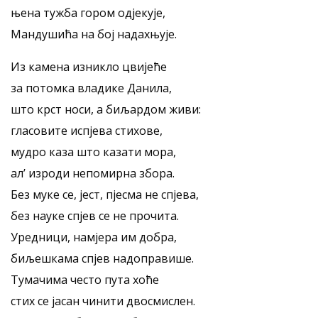
њена тужба гором одјекује,
Мандушића на бој надахњује.
Из камена изникло цвијеће
за потомка владике Данила,
што крст носи, а биљардом живи:
гласовите испјева стихове,
мудро каза што казати мора,
ал’ изроди непомирна збора.
Без муке се, јест, пјесма не спјева,
без науке спјев се не прочита.
Уредници, намјера им добра,
биљешкама спјев надоправише.
Тумачима често пута хоће
стих се јасан чинити двосмислен.