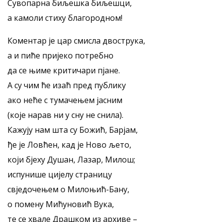
Сувопарна биљешка биљешци,
а камоли стиху благородном!
Коментар је цар смисла двострука,
а и пиће пријеко потребно
да се њиме критичари пјане.
А су чим ће изаћ пред публику
ако неће с тумачењем јасним
(које нарав ни у сну не снила).
Кажују нам шта су Божић, Барјам,
ђе је Ловћен, кад је Ново љето,
који бјеху Душан, Лазар, Милош;
испунише цијелу страницу
свједочењем о Милоњић-Бану,
о помену Мићуновић Вука,
те се хвале Драшком из архиве –