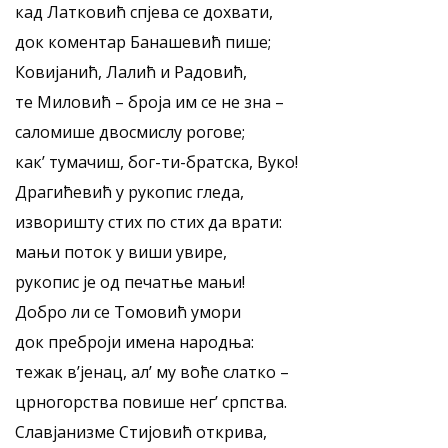
кад Латковић спјева се дохвати,
док коментар Банашевић пише;
Ковијанић, Лалић и Радовић,
те Миловић – броја им се не зна –
саломише двосмислу рогове;
как’ тумачиш, бог-ти-братска, Вуко!
Драгићевић у рукопис гледа,
изворишту стих по стих да врати:
мањи поток у виши увире,
рукопис је од печатње мањи!
Добро ли се Томовић умори
док преброји имена народња:
тежак в’јенац, ал’ му воће слатко –
црногорства повише нег’ српства.
Славјанизме Стијовић открива,