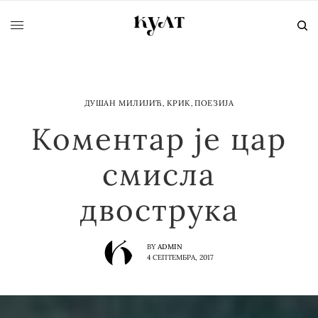
ДУШАН МИЛИЈИЋ
,
КРИК
,
ПОЕЗИЈА
Коментар је цар
смисла
двострука
BY
ADMIN
4 СЕПТЕМБРА, 2017