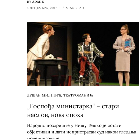
BY
ADMIN
4 ДЕЦЕМБРА, 2017
8 MINS READ
ДУШАН МИЛИЈИЋ
,
ТЕАТРОМАНИЈА
„Госпођа министарка“ – стари
наслов, нова епоха
Народно позориште у Нишу Тешко је остати
објективан и дати непристрасан суд након гледања
модернизоване…