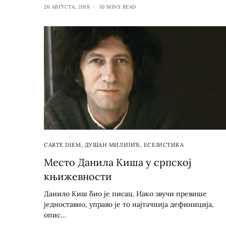
26 АВГУСТА, 2018
10 MINS READ
CARTE DIEM
,
ДУШАН МИЛИЈИЋ
,
ЕСЕЈИСТИКА
Место Данила Киша у српској
књижевности
Данило Киш био је писац. Иако звучи превише
једноставно, управо је то најтачнија дефиниција,
опис…