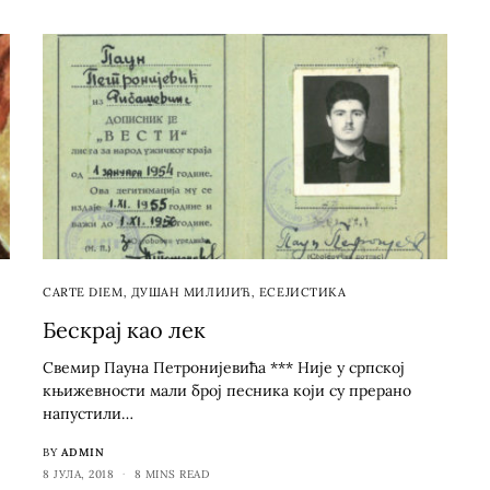
CARTE DIEM
,
ДУШАН МИЛИЈИЋ
,
ЕСЕЈИСТИКА
Бескрај као лек
Свемир Пауна Петронијевића *** Није у српској
књижевности мали број песника који су прерано
напустили…
BY
ADMIN
8 ЈУЛА, 2018
8 MINS READ