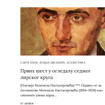
CARTE DIEM
,
ДУШАН МИЛИЈИЋ
,
ЕСЕЈИСТИКА
Првих шест у огледалу седмог
лирског круга
(Поезија Момчила Настасијевића) *** Одавно се за
песништво Момчила Настасијевића (1894–1938) као
синоним узима израз…
BY
ADMIN