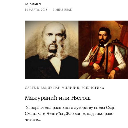
BY
ADMIN
14 МАРТА, 2018
7 MINS READ
CARTE DIEM
,
ДУШАН МИЛИЈИЋ
,
ЕСЕЈИСТИКА
Мажуранић или Његош
Заборављена расправа о ауторству спева Смрт
Смаил-аге Ченгића „Жао ми је, кад тако радо
читате…