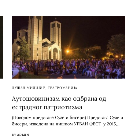
ДУШАН МИЛИЈИЋ
,
ТЕАТРОМАНИЈА
Аутошовинизам као одбрана од
естрадног патриотизма
(Поводом представе Сузе и бисери) Представа Сузе и
бисери, изведена на нишком УРБАН ФЕСТ-у 2015,…
BY
ADMIN