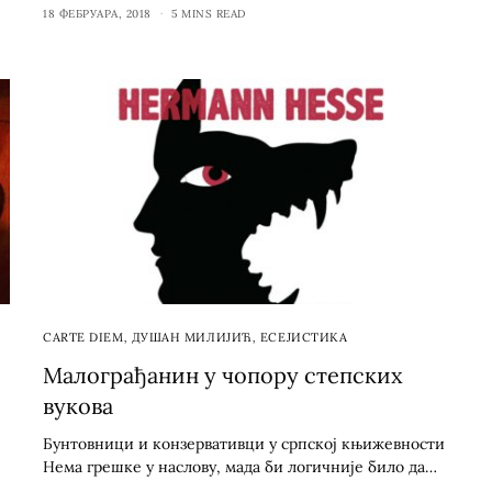
18 ФЕБРУАРА, 2018
5 MINS READ
CARTE DIEM
,
ДУШАН МИЛИЈИЋ
,
ЕСЕЈИСТИКА
Малограђанин у чопору степских
вукова
Бунтовници и конзервативци у српској књижевности
Нема грешке у наслову, мада би логичније било да…