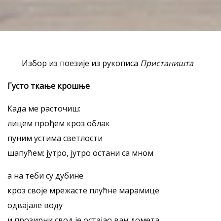
Избор из поезије из рукописа
Пристаништа
Густо ткање крошње
Када ме расточиш:
лицем прођем кроз облак
пуним устима светлости
шапућем: јутро, јутро остани са мном
а на теби су дубине
кроз своје мрежасте плућне марамице
одвајале воду
и прозирни свод је остајао ван домета