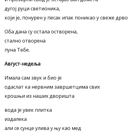
дугој руци светионика,
који је, понурен у песак ипак поникао у свеже дрво
Оба дана су остала остворена,
стално отворена
пуна Тебе.
Август-недеља
Имала сам звук и био је
одаслат ка нервним завршетцима свих
крошњи из наших дворишта
вода је увек плитка
издалека
али се сунце улива у њу као мед