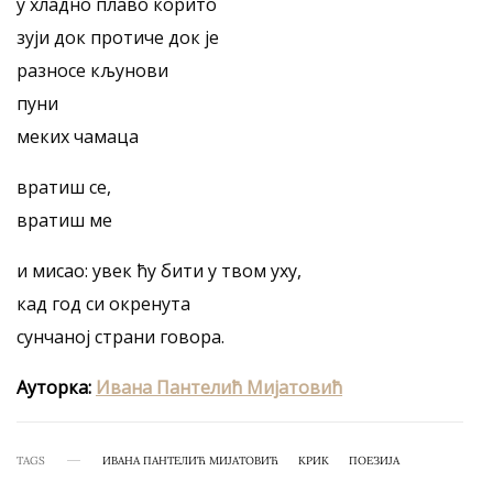
у хладно плаво корито
зуји док протиче док је
разносе кљунови
пуни
меких чамаца
вратиш се,
вратиш ме
и мисao: увек ћу бити у твом уху,
кад год си окренута
сунчаној страни говора.
Ауторка:
Ивана Пантелић Мијатовић
TAGS
ИВАНА ПАНТЕЛИЋ МИЈАТОВИЋ
КРИК
ПОЕЗИЈА