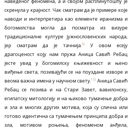
наведеног феномена, а и својом расплинутошћу је
скренула у крајност. Чак сматрам да је примере које
наводи и интерпретира као елементе иранизма и
богомилства могла да посматра из визуре
традиционалне културе јужнословенских народа,
9)
јер сматрам да је тачнија.
У овом есеју
драгоценост коју нам пружа Аница Савић Ребац
јесте увид у богомилску књижевност и њено
виђење света, позивајући се на поуздане изворе и
10)
веома важна имена у научном свету.
Аница Савић
Ребац се позива и на Стари Завет, вавилонску,
египатску митологију и на њихово тумачење добра
и зла и многих других мотива, која су слична или
готово идентична са тумачењем принципа добра и
зла, мотивом роњења, феноменом анђела,