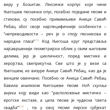
веру у бољитак. Лексички корпус који чини
Његошев песнички опус, посебно поједине песме и
стихови, су посебно примамљиви Аници Савић
Ребац због своје најспецифичније особености –
“непреводивости – реч је о споју песникова и
25)
народна гласа”
Код Његоша круг представља
најсавршенији геометријски облик у свим његовим
делима, јер је цикличност, поред мистике и
херојства, свеприсутна. Све што је у вези са
Његошем, из визуре Анице Савић Ребац, као да је
венцем овенчано. Посебно се Аница Савић Ребац
бавила анализом Његошеве песме
Ноћ скупља
вијека
коју види као “расположење мистичко –
еротске екстазе, а цела песма је чудесна ‘света
26)
свадба’“
, па у овој песми лирски субјекат