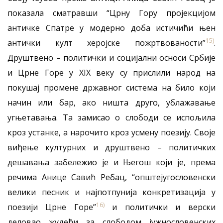
показала сматравши “Црну Гору пројекцијом
античке Спатре у модерно доба истичићи њен
15)
антички култ херојске пожртвованости”
.
Друштвено – политички и социјални осноси Србије
и Црне Горе у XIX веку су прислили народ на
покушај промене државног система на било који
начин или бар, ако ништа друго, ублажавање
угњетавања. Та замисао о слободи се испољила
кроз устанке, а нарочито кроз усмену поезију. Своје
виђење културних и друштвено – политичких
дешавања забележио је и Његош који је, према
речима Анице Савић Ребац, “општејугословенски
велики песник и најпотпунија конкретизација у
16)
поезији Црне Горе”
и политички и верски
деловао жудећи за слободом јужнословенских