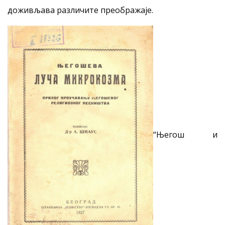
доживљава различите преображаје.
“Његош и