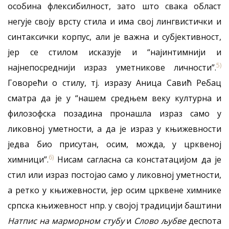
особина флексибилност, зато што свака област
негује своју врсту стила и има свој лингвистички и
синтаксички корпус, али је важна и субјективност,
јер се стилом исказује и “најинтимнији и
5)
најнепосреднији израз уметникове личности”.
Говорећи о стилу, тј. изразу Аница Савић Ребац
сматра да је у “нашем средњем веку културна и
филозофска позадина пронашла израз само у
ликовној уметности, а да је израз у књижевности
једва био присутан, осим, можда, у црквеној
6)
химници”.
Нисам сагласна са констатацијом да је
стил или израз постојао само у ликовној уметности,
а ретко у књижевности, јер осим црквене химнике
српска књижевност нпр. у својој традицији баштини
Натпис на марморном
стубу
и
Слово љубве
деспота