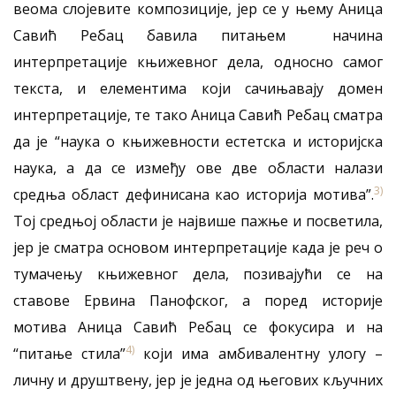
веома слојевите композиције, јер се у њему Аница
Савић Ребац бавила питањем начина
интерпретације књижевног дела, односно самог
текста, и елементима који сачињавају домен
интерпретације, те тако Аница Савић Ребац сматра
да је “наука о књижевности естетска и историјска
наука, а да се између ове две области налази
3)
средња област дефинисана као историја мотива”.
Тој средњој области је највише пажње и посветила,
јер је сматра основом интерпретације када је реч о
тумачењу књижевног дела, позивајући се на
ставове Ервина Панофског, а поред историје
мотива Аница Савић Ребац се фокусира и на
4)
“питање стила”
који има амбивалентну улогу –
личну и друштвену, јер је једна од његових кључних