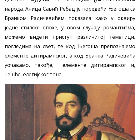
народа. Аница Савић Ребац је поредећи Његоша са
Бранком Радичевићем показала како у оквиру
једне стилске епохе, у овом случају романтизма,
можемо видети приступ различитој тематици,
погледима на свет, те код Његоша препознајемо
елементе дитирампског, а код Бранка Радичевића
уочавамо, такође, елементе дитирампског и,
чешће, елегијског тона.