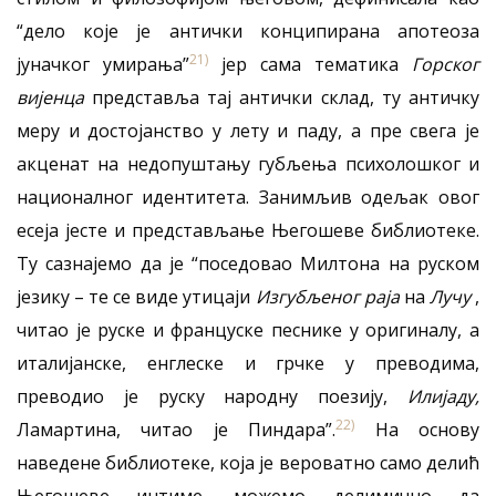
“дело које је антички конципирана апотеоза
21)
јуначког умирања”
јер сама тематика
Горског
вијенца
представља тај антички склад, ту античку
меру и достојанство у лету и паду, а пре свега је
акценат на недопуштању губљења психолошког и
националног идентитета. Занимљив одељак овог
есеја јесте и представљање Његошеве библиотеке.
Ту сазнајемо да је “поседовао Милтона на руском
језику – те се виде утицаји
Изгубљеног раја
на
Лучу
,
читао је руске и француске песнике у оригиналу, а
италијанске, енглеске и грчке у преводима,
преводио је руску народну поезију,
Илијаду,
22)
Ламартина, читао је Пиндара”.
На основу
наведене библиотеке, која је вероватно само делић