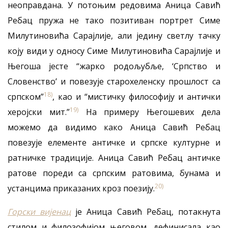
неоправдана. У потоњим редовима Аница Савић
Ребац пружа не тако позитиван портрет Симе
Милутиновића Сарајлије, али једину светлу тачку
коју види у односу Симе Милутиновића Сарајлије и
Његоша јесте “жарко родољубље, ‘Српство и
Словенство’ и повезује старохеленску прошлост са
18)
српском”
, као и “мистичку философију и антички
19)
херојски мит.”
На примеру Његошевих дела
можемо да видимо како Аница Савић Ребац
повезује елементе античке и српске културне и
ратничке традиције. Аница Савић Ребац античке
ратове пореди са српским ратовима, бунама и
20)
устанцима приказаних кроз поезију.
Горски вијенац
је Аница Савић Ребац, потакнута
стилом и филозофијом његовом, дефинисала као