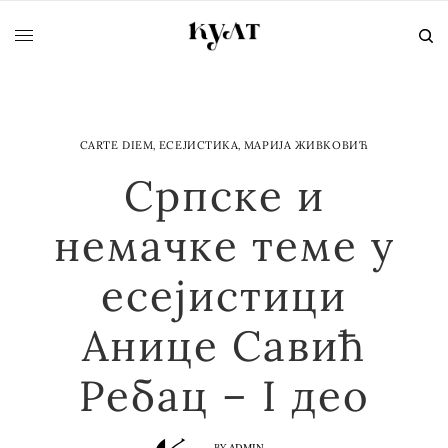
CARTE DIEM
,
ЕСЕЈИСТИКА
,
МАРИЈА ЖИВКОВИЋ
Српске и
немачке теме у
есејистици
Анице Савић
Ребац – I део
BY
ADMIN