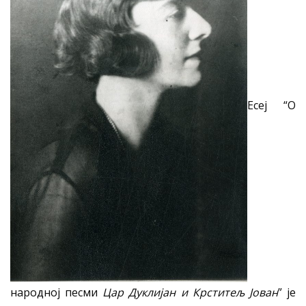
Есеј “О
народној песми
Цар Дуклијан и Крститељ Јован
” је