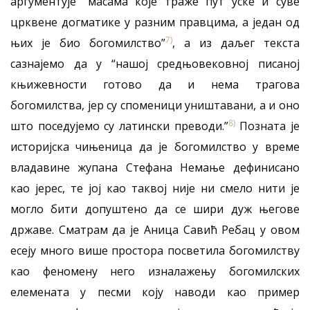
аргументује “масама које траже пут уске и суве
црквене догматике у разним правцима, а један од
7)
њих је био богомилство”
, а из даљег текста
сазнајемо да у “нашој средњовековној писаној
књижевности готово да и нема трагова
богомилства, јер су споменици уништавани, а и оно
8)
што поседујемо су латински преводи.”
Позната је
историјска чињеница да је богомилство у време
владавине жупана Стефана Немање дефинисано
као јерес, те јој као таквој није ни смело нити је
могло бити допуштено да се шири дуж његове
државе. Сматрам да је Аница Савић Ребац у овом
есеју много више простора посветила богомилству
као феномену него изналажењу богомилских
елемената у песми коју наводи као пример