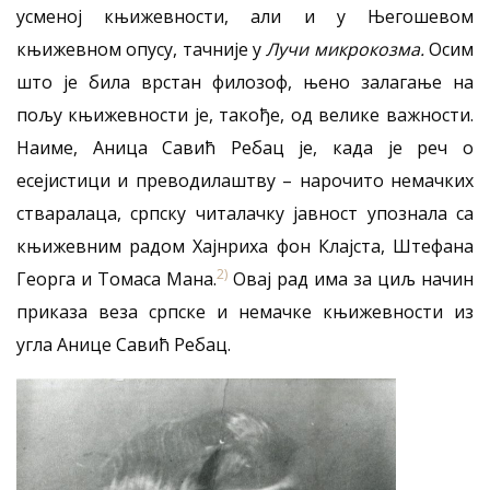
усменој књижевности, али и у Његошевом
књижевном опусу, тачније у
Лучи микрокозма.
Осим
што је била врстан филозоф, њено залагање на
пољу књижевности је, такође, од велике важности.
Наиме, Аница Савић Ребац је, када је реч о
есејистици и преводилаштву – нарочито немачких
стваралаца, српску читалачку јавност упознала са
књижевним радом Хајнриха фон Клајста, Штефана
2)
Георга и Томаса Мана.
Овај рад има за циљ начин
приказа веза српске и немачке књижевности из
угла Анице Савић Ребац.