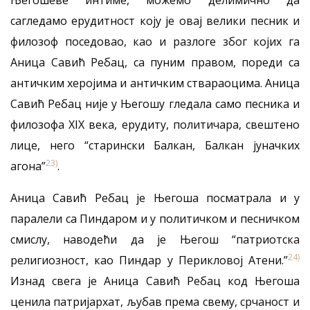
Његошеве интиме, можемо делимично да
сагледамо ерудитност коју је овај велики песник и
филозоф поседовао, као и разлоге због којих га
Аница Савић Ребац, са пуним правом, пореди са
античким херојима и античким ствараоцима. Аница
Савић Ребац није у Његошу гледала само песника и
филозофа XIX века, ерудиту, политичара, свештено
лице, него “старински Балкан, Балкан јуначких
23)
агона”
.
Аница Савић Ребац је Његоша посматрала и у
паралели са Пиндаром и у политичком и песничком
смислу, наводећи да је Његош “патриотска
24)
религиозност, као Пиндар у Перикловој Атени.”
Изнад свега је Аница Савић Ребац код Његоша
ценила патријархат, љубав према свему, срчаност и