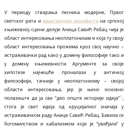
У периоду стварања песника модерне, Првог
светског рата и
авангардних манифеста
на српској
књижевној сцени делује Аница Савић Ребац чија је
област интересовања неоплатонизам и која ту своју
област интересовања прожима кроз свој научно –
истраживачки рад како у домену философије тако и
у домену књижевности. Аргументе за своје
хипотезе најчешће проналази у античкој
филозофији, тачније у неоплатонизму – својој
области интересовања, јер је њено основно
1)
полазиште да ја све “део опште историје идеја”
,
стога је свет идеја од круцијалног значаја у
истраживачком раду Анице Савић Ребац. Бавила се
богомилством и кабализмом који је “увиђала” у