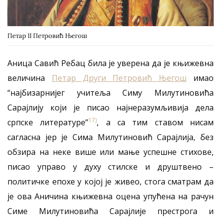
Петар II Петровић Његош
Аница Савић Ребац била је уверена да је књижевна
величина
Петар Други Петровић Његош
имао
“најбизарнијег учитеља Симу Милутиновића
Сарајлију који је писао најнеразумљивија дела
17)
српске литературе”
, а са тим ставом нисам
сагласна јер је Сима Милутиновић Сарајлија, без
обзира на неке више или мање успешне стихове,
писао управо у духу стилске и друштвено –
политичке епохе у којој је живео, стога сматрам да
је ова Аничина књижевна оцена упућена на рачун
Симе Милутиновића Сарајлије престрога и