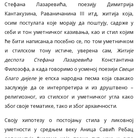
Стефана Лазаревића, поезију Димитрија
Кантакузина, Раваничанина III итд, житија која,
осим постулата које морају да поштују, садрже у
себи и тон уметничког казивања, као и стил којим
ће бити написана,а посебно се, по том уметничком
и стилском тону истиче, уверена сам,
Житије
деспота Стефана Лазаревића
Константина
Филозофа, а када говоримо о усменој поезији
Свеци
благо дијеле
је епска народна песма која свакако
заслужује да се интерпретира и из друштвено –
религиозног, из стилског и уметничког угла како
због своје тематике, тако и због архаичности.
Своју хипотезу о постојању стила у ликовној
уметности у средњем веку Аница Савић Ребац