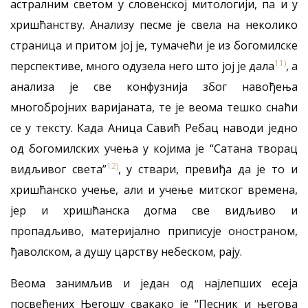
астралним светом у словенској митологији, па и у
хришћанству. Анализу песме је свела на неколико
страница и притом јој је, тумачећи је из богомилске
11)
перспективе, много одузела него што јој је дала
, а
анализа је све конфузнија због навођења
многобројних варијаната, те је веома тешко снаћи
се у тексту. Када Аница Савић Ребац наводи једно
од богомилских учења у којима је “Сатана творац
12)
видљивог света”
, у ствари, превиђа да је то и
хришћанско учење, али и учење митског времена,
јер и хришћанска догма све видљиво и
пропадљиво, материјално приписује оностраном,
ђаволском, а душу царству небеском, рају.
Веома занимљив и један од најлепших есеја
посвећених Његошу свакако је “Песник и његова