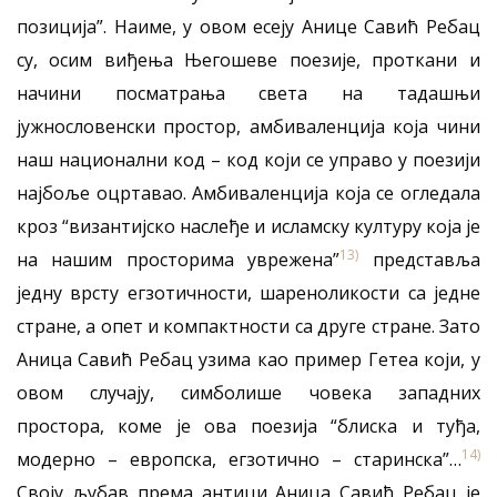
позиција”. Наиме, у овом есеју Аницe Савић Ребац
су, осим виђења Његошеве поезије, проткани и
начини посматрања света на тадашњи
јужнословенски простор, амбиваленција која чини
наш национални код – код који се управо у поезији
најбоље оцртавао. Амбиваленција која се огледала
кроз “византијско наслеђе и исламску културу која је
13)
на нашим просторима уврежена”
представља
једну врсту егзотичности, шареноликости са једне
стране, а опет и компактности са друге стране. Зато
Аница Савић Ребац узима као пример Гетеа који, у
овом случају, симболише човека западних
простора, коме је ова поезија “блиска и туђа,
14)
модерно – европска, егзотично – старинска”…
Своју љубав према антици Аница Савић Ребац је