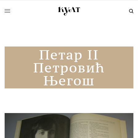
Петар II
Петровић
Његош