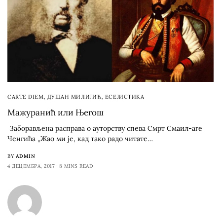
CARTE DIEM
,
ДУШАН МИЛИЈИЋ
,
ЕСЕЈИСТИКА
Мажуранић или Његош
Заборављена расправа о ауторству спева Смрт Смаил-аге
Ченгића „Жао ми је, кад тако радо читате…
BY
ADMIN
4 ДЕЦЕМБРА, 2017
8 MINS READ