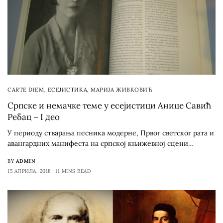
CARTE DIEM
,
ЕСЕЈИСТИКА
,
МАРИЈА ЖИВКОВИЋ
Српске и немачке теме у есејистици Анице Савић
Ребац – I део
У периоду стварања песника модерне, Првог светског рата и
авангардних манифеста на српској књижевној сцени…
BY
ADMIN
15 АПРИЛА, 2018
11 MINS READ