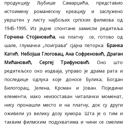
продукцију Љубише Самарџића, представио
истоимену романескну креацију и заслужено
уврштен у листу најбољих српских филмова од
1945-1995. Из једне спонтане замисли редитеља
Горчина Стојановића
, на платну се, готово од
шале, глумачки „поиграва” сјајна петорка:
Бранка
Катић
,
Небојша Глоговац, Ана Софреновић, Драган
Мићановић, Сергеј Трифуновић.
Оно што
редитељско око издваја, управо је драма рата и
последице одлука које доносе Булика, Богдан
Билогорац, Јелена, Крсман и Јован. Поједини
елементи, иако неизоставан читалачки моменат,
нису пронашли место и на платну, док су други
оживели уз велику дозу хумора. Шта је о тим и
таквим филмским подухватима и чини се смелим