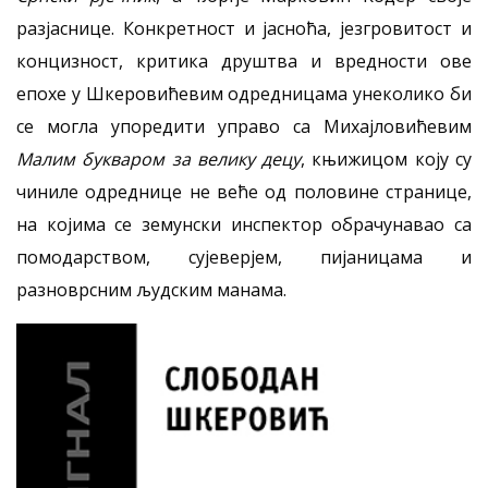
разјаснице. Конкретност и јасноћа, језгровитост и
концизност, критика друштва и вредности ове
епохе у Шкеровићевим одредницама унеколико би
се могла упоредити управо са Михајловићевим
Малим букваром за велику децу
, књижицом коју су
чиниле одреднице не веће од половине странице,
на којима се земунски инспектор обрачунавао са
помодарством, сујеверјем, пијаницама и
разноврсним људским манама.