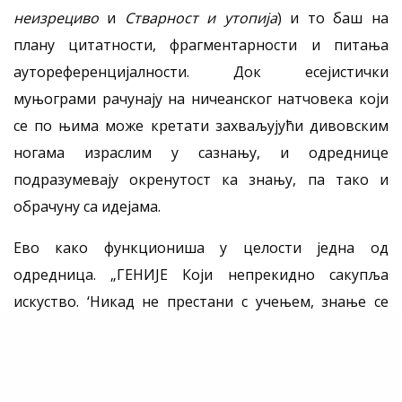
неизрециво
и
Стварност и утопија
) и то баш на
плану цитатности, фрагментарности и питања
аутореференцијалности. Док есејистички
муњограми рачунају на ничеанског натчовека који
се по њима може кретати захваљујући дивовским
ногама израслим у сазнању, и одреднице
подразумевају окренутост ка знању, па тако и
обрачуну са идејама.
Ево како функциониша у целости једна од
одредница. „ГЕНИЈЕ Који непрекидно сакупља
искуство. ‘Никад не престани с учењем, знање се
удвостручује сваких четрнаест месеци’. – Ентони Џ.
Д’Анђело ‘Ако немаш планину, направи је и попни
се на њу. А кад се попнеш, начини још једну; иначе