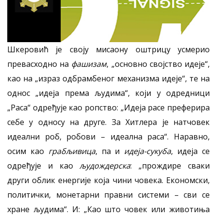
Шкеровић је своју мисаону оштрицу усмерио
превасходно на
фашизам
, „основно својство идеје“,
као на „израз одбрамбеног механизма идеје“, те на
однос „идеја према људима“, који у одредници
„Раса“ одређује као ропство: „Идеја расе преферира
себе у односу на друге. За Хитлера је натчовек
идеални роб, робови – идеална раса“. Наравно,
осим као
грабљивица
, па и
идеја-сукуба
, идеја се
одређује и као
људождерска
: „прождире сваки
други облик енергије која чини човека. Економски,
политички, монетарни правни системи – сви се
хране људима“. И: „Као што човек или животиња