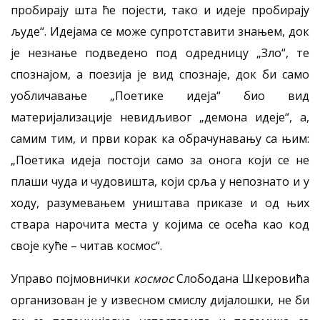
пробирају шта ће појести, тако и идеје пробирају
људе“. Идејама се може супротставити знањем, док
је незнање подведено под одредницу „Зло“, те
спознајом, а поезија је вид спознаје, док би само
уобличавање „Поетике идеја“ био вид
материјализације невидљивог „демона идеје“, а,
самим тим, и први корак ка обрачунавању са њим:
„Поетика идеја постоји само за онога који се не
плаши чуда и чудовишта, који срља у непознато и у
ходу, разумевањем уништава приказе и од њих
ствара нарочита места у којима се осећа као код
своје куће – читав космос“.
Управо појмовнички
космос
Слободана Шкеровића
организован је у извесном смислу дијалошки, не би