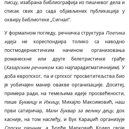
писцу, изабрана библиографија из пишчевог дела и
списак свих до сада објављених публикација у
оквиру библиотеке „Сигнал“.
У формалном погледу, речничка структура
Поетика
идеја
не кореспондира толико са наводно
постмодернистичким начином организовања
романескне или друге белетристичке грађе
(
Хазарским речником
као најпарадигматичнијим). У
доба европског, па и српског просветитељства био
је уобичајен манир овакве организације. Доситеј,
примера ради, на темељима идеје просвећености,
пише
Буквицу
и
Ижицу
, Михајло Максимовић, наш
први сатиричар,
Мали буквар за велику децу
, док
касније, на том наслеђу, и Вук Караџић организује
Српски рјечник
, а Ђорђе Марковић Кодер своје