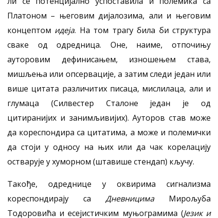
ли се потенцијално успоставила и полемика са
Платоном – његовим дијалозима, али и његовим
концептом
идеја
. На том трагу била би структура
сваке од одредница. Оне, наиме, отпочињу
ауторовим дефинисањем, изношењем става,
мишљења или опсервације, а затим следи један или
више цитата различитих писаца, мислилаца, али и
глумаца (Силвестер Сталоне један је од
цитиранијих и занимљивијих). Ауторов став може
да кореспондира са цитатима, а може и полемички
да стоји у односу на њих или да чак корелацију
остварује у хуморном (штавише стендап) кључу.
Такође, одреднице у оквирима сигнализма
кореспондирају са
Дневницима
Мирољуба
Тодоровића и есејистичким муњограмима (
Језик и