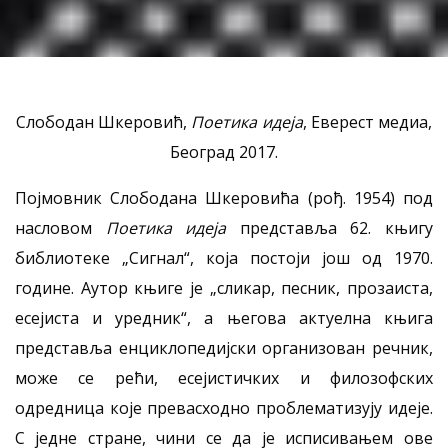
Слободан Шкеровић,
Поетика идеја
, Еверест медиа,
Београд 2017.
Појмовник Слободана Шкеровића (рођ. 1954) под
насловом
Поетика идеја
представља 62. књигу
библиотеке „Сигнал“, која постоји још од 1970.
године. Аутор књиге је „сликар, песник, прозаиста,
есејиста и уредник“, а његова актуелна књига
представља енциклопедијски организован речник,
може се рећи, есејистичких и филозофских
одредница које превасходно проблематизују идеје.
С једне стране, чини се да је исписивањем ове