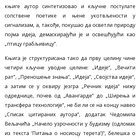
књиге аутор синтетизовао и кључне постулате
сопствене поетике и њене укотвљености у
сигнализам, а, такође, покушао да осветли природу
појма идеја, демаскирајући је и освешћујући као
„птицу грабљивицу“.
Књига је структурисана тако да прву целину чине
четири кључне уводне целине: „Идеје“, „Вечити
рат“, „Преношење знања“, „Идеја“, „Својства идеје“,
а затим се у оквиру језгра „Речник идеја“ нижу
одреднице, почев од „Авангарде“ до „Ширења и
трансфера технологије“, не би ли се на концу навео
„Списак цитираних аутора“, додатак Чедомила
Вељачића „Начело узрочности у будизму (одломак
из текста ‘Питања о носиоцу терета’)“, белешка о