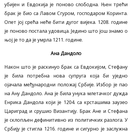
убијен и Евдокија је поново слободна. Њен трећи
брак је био са Лавом Сгуром, господаром Kоринта.
Опет јој срећа неће бити дугог вијека. 1208. године
је поново постала удовица. Једино што још знамо о
њој је то да је умрла 1211. године.
Ана Дандоло
Након што је раскинуо брак са Евдокијом, Стефану
је била потребна нова супруга која би уједно
ојачала међународни положај Србије. Избор је пао
на Ану Дандоло. Ана је била унука млетачког дужда
Енрика Дандола који је 1204. са крсташима заузео
Цариград и срушио Византију. Брак Ане и Стефана
је склопљен дефинитивно из политичких разлога. У
Србију је стигла 1216. године и сигурно је заслужна