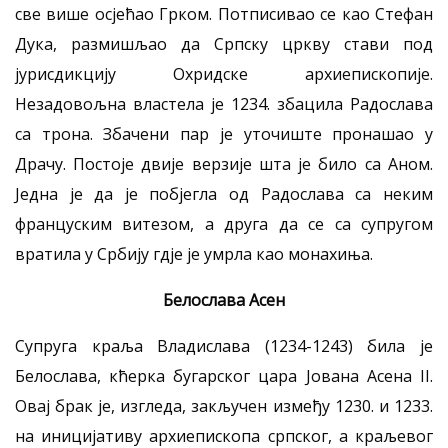
све више осјећао Грком. Потписивао се као Стефан
Дука, размишљао да Српску цркву стави под
јурисдикцију Охридске архиепископије.
Незадовољна властела је 1234. збацила Радослава
са трона. Збачени пар је уточиште пронашао у
Драчу. Постоје двије верзије шта је било са Аном.
Једна је да је побјегла од Радослава са неким
француским витезом, а друга да се са супругом
вратила у Србију гдје је умрла као монахиња.
Белослава Асен
Супруга краља Владислава (1234-1243) била је
Белослава, кћерка бугарског цара Јована Асена II.
Овај брак је, изгледа, закључен између 1230. и 1233.
на иницијативу архиепископа српског, а краљевог