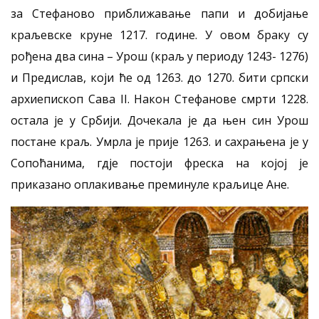
за Стефаново приближавање папи и добијање
краљевске круне 1217. године. У овом браку су
рођена два сина – Урош (краљ у периоду 1243- 1276)
и Предислав, који ће од 1263. до 1270. бити српски
архиепископ Сава II. Након Стефанове смрти 1228.
остала је у Србији. Дочекала је да њен син Урош
постане краљ. Умрла је прије 1263. и сахрањена је у
Сопоћанима, гдје постоји фреска на којој је
приказано оплакивање преминуле краљице Ане.