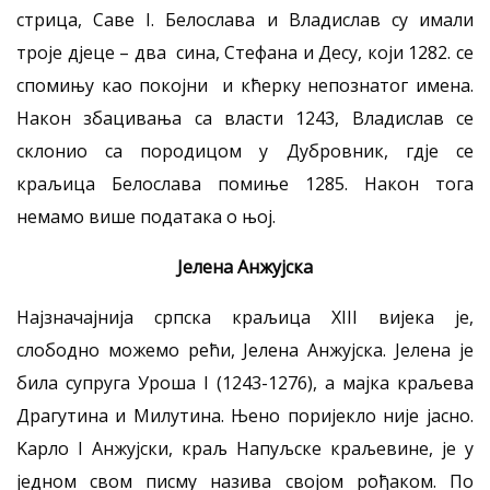
стрица, Саве I. Белослава и Владислав су имали
троје дјеце – два сина, Стефана и Десу, који 1282. се
спомињу као покојни и кћерку непознатог имена.
Након збацивања са власти 1243, Владислав се
склонио са породицом у Дубровник, гдје се
краљица Белослава помиње 1285. Након тога
немамо више података о њој.
Јелена Анжујска
Најзначајнија српска краљица XIII вијека је,
слободно можемо рећи, Јелена Анжујска. Јелена је
била супруга Уроша I (1243-1276), а мајка краљева
Драгутина и Милутина. Њено поријекло није јасно.
Kарло I Анжујски, краљ Напуљске краљевине, је у
једном свом писму назива својом рођаком. По