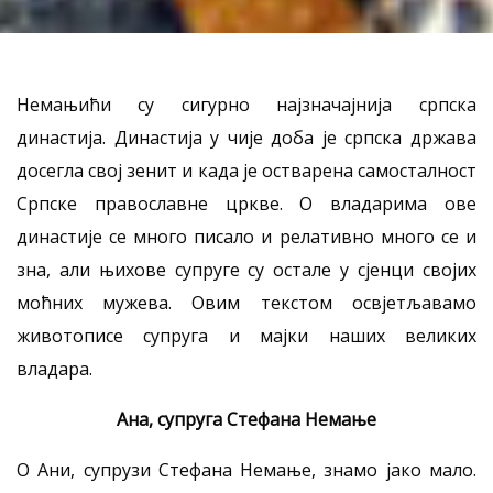
Немањићи су сигурно најзначајнија српска
династија. Династија у чије доба је српска држава
досегла свој зенит и када је остварена самосталност
Српске православне цркве. О владарима ове
династије се много писало и релативно много се и
зна, али њихове супруге су остале у сјенци својих
моћних мужева. Овим текстом освјетљавамо
животописе супруга и мајки наших великих
владара.
Ана, супруга Стефана Немање
О Ани, супрузи Стефана Немање, знамо јако мало.