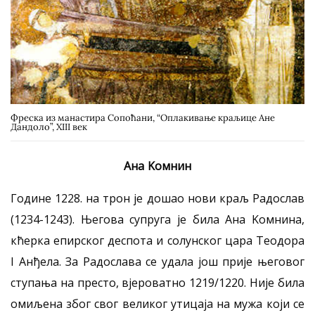
Фреска из манастира Сопоћани, “Оплакивање краљице Ане
Дандоло”, XIII век
Ана Kомнин
Године 1228. на трон је дошао нови краљ Радослав
(1234-1243). Његова супруга је била Ана Kомнина,
кћерка епирског деспота и солунског цара Теодора
I Анђела. За Радослава се удала још прије његовог
ступања на престо, вјероватно 1219/1220. Није била
омиљена због свог великог утицаја на мужа који се