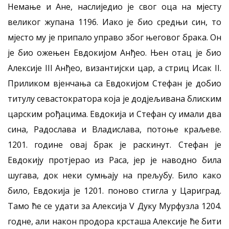
Немање и Ане, наслиједио је свог оца на мјесту
великог жупана 1196. Иако је био средњи син, то
мјесто му је припало управо због његовог брака. Он
је био ожењен Евдокијом Анђео. Њен отац је био
Алексије III Анђео, византијски цар, а стриц Исак II.
Приликом вјенчања са Евдокијом Стефан је добио
титулу севастократора која је додјељивана блиским
царским рођацима. Евдокија и Стефан су имали два
сина, Радослава и Владислава, потоње краљеве.
1201. године овај брак је раскинут. Стефан је
Евдокију протјерао из Раса, јер је наводно била
шугава, док неки сумњају на прељубу. Било како
било, Евдокија је 1201. поново стигла у Цариград.
Тамо ће се удати за Алексија V Дуку Мурфузла 1204.
годне, али након продора крсташа Алексије ће бити