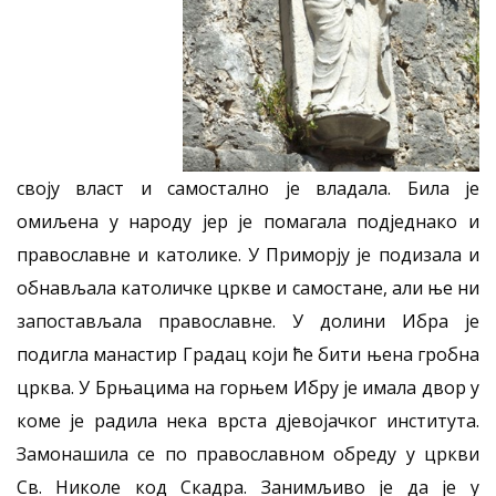
своју власт и самостално је владала. Била је
омиљена у народу јер је помагала подједнако и
православне и католике. У Приморју је подизала и
обнављала католичке цркве и самостане, али ње ни
запостављала православне. У долини Ибра је
подигла манастир Градац који ће бити њена гробна
црква. У Брњацима на горњем Ибру је имала двор у
коме је радила нека врста дјевојачког института.
Замонашила се по православном обреду у цркви
Св. Николе код Скадра. Занимљиво је да је у