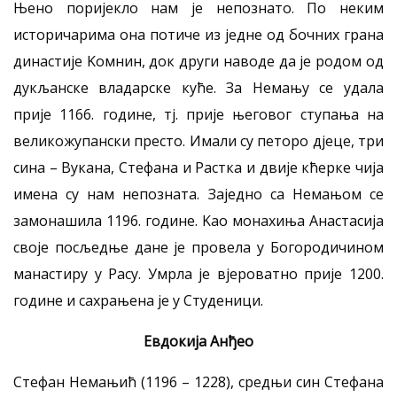
Њено поријекло нам је непознато. По неким
историчарима она потиче из једне од бочних грана
династије Kомнин, док други наводе да је родом од
дукљанске владарске куће. За Немању се удала
прије 1166. године, тј. прије његовог ступања на
великожупански престо. Имали су петоро дјеце, три
сина – Вукана, Стефана и Растка и двије кћерке чија
имена су нам непозната. Заједно са Немањом се
замонашила 1196. године. Kао монахиња Анастасија
своје посљедње дане је провела у Богородичином
манастиру у Расу. Умрла је вјероватно прије 1200.
године и сахрањена је у Студеници.
Евдокија Анђео
Стефан Немањић (1196 – 1228), средњи син Стефана