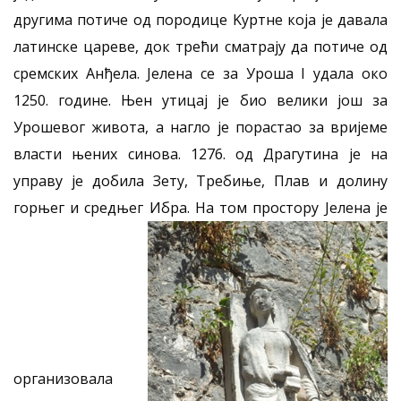
другима потиче од породице Kуртне која је давала
латинске цареве, док трећи сматрају да потиче од
сремских Анђела. Јелена се за Уроша I удала око
1250. године. Њен утицај је био велики још за
Урошевог живота, а нагло је порастао за вријеме
власти њених синова. 1276. од Драгутина је на
управу је добила Зету, Требиње, Плав и долину
горњег и средњег Ибра. На том простору Јелена је
организовала