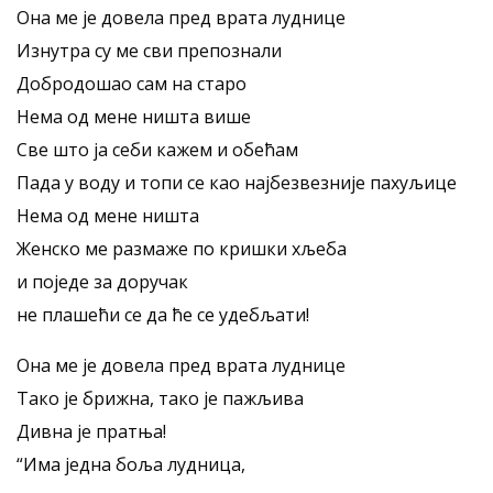
Она ме је довела пред врата луднице
Изнутра су ме сви препознали
Добродошао сам на старо
Нема од мене ништа више
Све што ја себи кажем и обећам
Пада у воду и топи се као најбезвезније пахуљице
Нема од мене ништа
Женско ме размаже по кришки хљеба
и поједе за доручак
не плашећи се да ће се удебљати!
Она ме је довела пред врата луднице
Тако је брижна, тако је пажљива
Дивна је пратња!
“Има једна боља лудница,