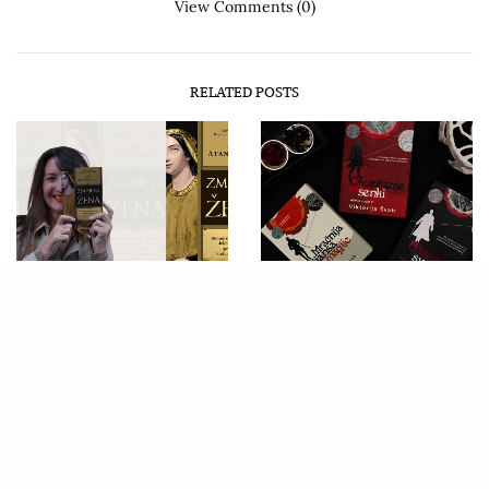
View Comments (0)
RELATED POSTS
CARTE DIEM
,
АНА
CARTE DIEM
,
ИСКРА
АТАНАСКОВИЋ
,
ПРИКАЗИ
ДЕЈАНОВИЋ
,
ПРИКАЗИ
„Змајева жена“ Ане
„The Fragile Threads of
Атанасковић
Power“ и фантастична нит
приповедања