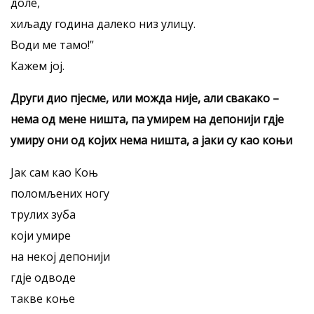
доле,
хиљаду година далеко низ улицу.
Води ме тамо!”
Кажем јој.
Други дио пјесме, или можда није, али свакако –
нема од мене ништа, па умирем на депонији гдје
умиру они од којих нема ништа, а јаки су као коњи
Јак сам као Коњ
поломљених ногу
трулих зуба
који умире
на некој депонији
гдје одводе
такве коње