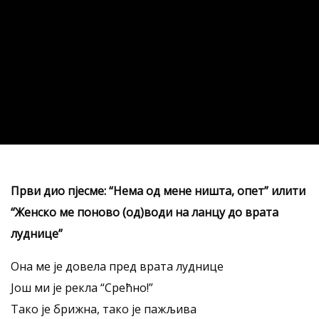
Први дио пјесме: “Нема од мене ништа, опет” илити
“Женско ме поново (од)води на ланцу до врата
луднице”
Она ме је довела пред врата луднице
Још ми је рекла “Срећно!”
Тако је брижна, тако је пажљива