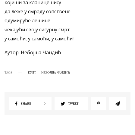
који ни за кланице нису
да леже у смраду сопствене
одумируће лешине
чекајући своју сигурну смрт
у самоћи, у самоћи, у самоћи!
Аутор: Небојша Чандић
TAGS
КУЛТ
НЕБОЈША ЧАНДИЋ
SHARE
0
TWEET