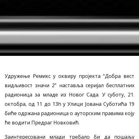
Удружење Ремикс у оквиру пројекта “Добра вест
видљивост значи 2” наставља серијал бесплатних
радионица за младе из Новог Сада. У суботу, 21.
октобра, од 11 до 13h у Улици Јована Суботића 19
биће одржана радионица о ауторским правима коју
ће водити Предраг Новковић.
Заинтересовани млади требало би да пошаљу