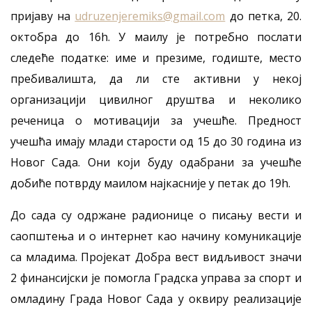
пријаву на
udruzenjeremiks@gmail.com
до петка, 20.
октобра до 16h. У маилу је потребно послати
следеће податке: име и презиме, годиште, место
пребивалишта, да ли сте активни у некој
организацији цивилног друштва и неколико
реченица о мотивацији за учешће. Предност
учешћа имају млади старости од 15 до 30 година из
Новог Сада. Они који буду одабрани за учешће
добиће потврду маилом најкасније у петак до 19h.
До сада су одржане радионице о писању вести и
саопштења и о интернет као начину комуникације
са младима. Пројекат Добра вест видљивост значи
2 финансијски је помогла Градска управа за спорт и
омладину Града Новог Сада у оквиру реализације