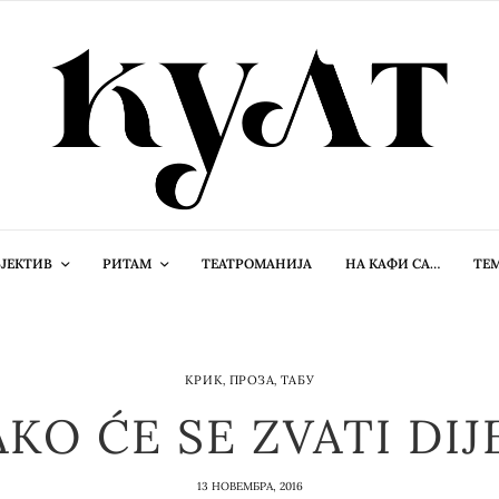
ЈЕКТИВ
РИТАМ
ТЕАТРОМАНИЈА
НА КАФИ СА…
ТЕ
КРИК
,
ПРОЗА
,
ТАБУ
AKO ĆE SE ZVATI DIJ
13 НОВЕМБРА, 2016