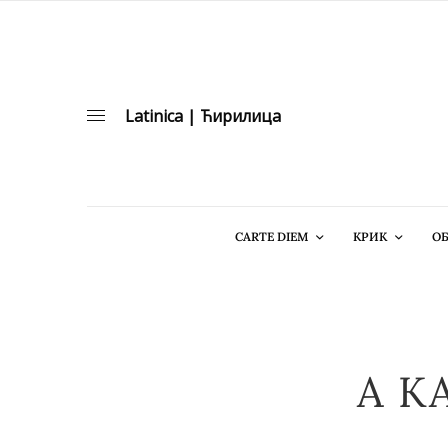
Latinica
|
Ћирилица
CARTE DIEM
КРИК
ОБ
A K