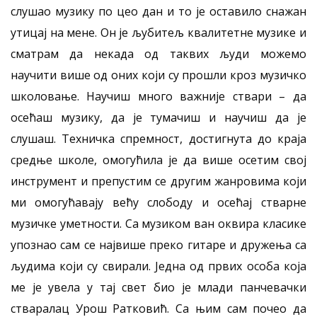
слушао музику по цео дан и то је оставило снажан
утицај на мене. Он је љубитељ квалитетне музике и
сматрам да некада од таквих људи можемо
научити више од оних који су прошли кроз музичко
школовање. Научиш много важније ствари – да
осећаш музику, да је тумачиш и научиш да је
слушаш. Техничка спремност, достигнута до краја
средње школе, омогућила је да више осетим свој
инструмент и препустим се другим жанровима који
ми омогућавају већу слободу и осећај стварне
музичке уметности. Са музиком ван оквира класике
упознао сам се највише преко гитаре и дружења са
људима који су свирали. Једна од првих особа која
ме је увела у тај свет био је млади панчевачки
стваралац Урош Ратковић. Са њим сам почео да