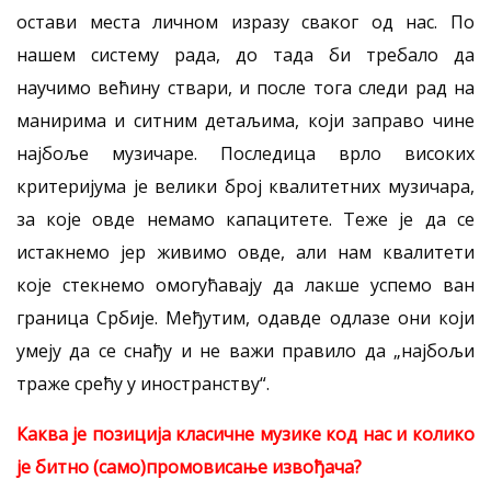
остави места личном изразу сваког од нас. По
нашем систему рада, до тада би требало да
научимо већину ствари, и после тога следи рад на
манирима и ситним детаљима, који заправо чине
најбоље музичаре. Последица врло високих
критеријума је велики број квалитетних музичара,
за које овде немамо капацитете. Теже је да се
истакнемо јер живимо овде, али нам квалитети
које стекнемо омогућавају да лакше успемо ван
граница Србије. Међутим, одавде одлазе они који
умеју да се снађу и не важи правило да „најбољи
траже срећу у иностранству“.
Каква је позиција класичне музике код нас и колико
је битно (само)промовисање извођача?