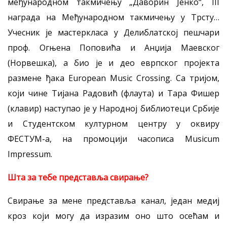
међународном такмичењу „Даворин Јенко“, III
награда на Међународном такмичењу у Трсту…
Учесник је мастеркласа у Делиблатској пешчари
проф. Огњена Поповића и Анџија Маевског
(Норвешка), а био је и део еврпског пројекта
размене ђака European Music Crossing. Са тријом,
који чине Тијана Радовић (флаута) и Тара Фишер
(клавир) наступао је у Народној библиотеци Србије
и Студентском културном центру у оквиру
ФЕСТУМ-а, на промоцији часописа Musicum
Impressum.
Шта за тебе представља свирање?
Свирање за мене представља канал, један медиј
кроз који могу да изразим оно што осећам и