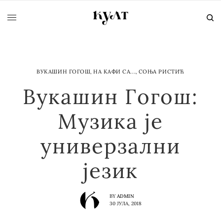
ВУКАШИН ГОГОШ
,
НА КАФИ СА...
,
СОЊА РИСТИЋ
Вукашин Гогош:
Музика је
универзални
језик
BY
ADMIN
30 ЈУЛА, 2018