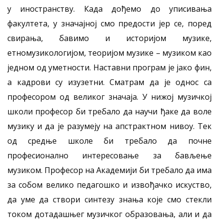
у иностранству. Када дођемо до уписивања
факултета, у значајној смо предости јер се, поред
свирања, бавимо и историјом музике,
етномузикологијом, теоријом музике – музиком као
једном од уметности. Наставни програм је јако фин,
а кадрови су изузетни. Сматрам да је однос са
професором од великог значаја. У нижој музичкој
школи професор би требало да научи ђаке да воле
музику и да је разумеју на апстрактном нивоу. Тек
од средње школе би требало да почне
професионално интересовање за бављење
музиком. Професор на Академији би требало да има
за собом велико педагошко и извођачко искуство,
да уме да створи синтезу знања које смо стекли
током дотадашњег музичког образовања, али и да