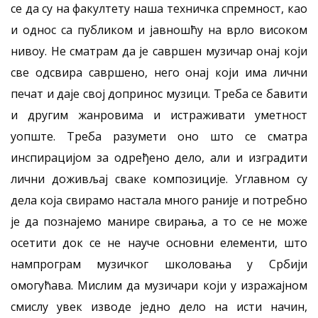
се да су на факултету наша техничка спремност, као
и однос са публиком и јавношћу на врло високом
нивоу. Не сматрам да је савршен музичар онај који
све одсвира савршено, него онај који има лични
печат и даје свој допринос музици. Треба се бавити
и другим жанровима и истраживати уметност
уопште. Треба разумети оно што се сматра
инспирацијом за одређено дело, али и изградити
лични доживљај сваке композиције. Углавном су
дела која свирамо настала много раније и потребно
је да познајемо манире свирања, а то се не може
осетити док се не науче основни елементи, што
нампрограм музичког школовања у Србији
омогућава. Мислим да музичари који у изражајном
смислу увек изводе једно дело на исти начин,