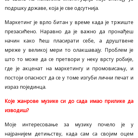
подршку државе, која је све одсутнија.
Маркетинг је врло битан у време када је тржиште
презасићено. Наравно да је важно да пронађеш
начин како ћеш пласирати себе, а друштвене
мреже у великој мери то олакшавају. Проблем је
што то може да се претвори у неку врсту робије,
где је акценат на маркетингу и промовисању, и
постоји опасност да се у томе изгуби лични печат и
израз појединца.
Које жанрове музике си до сада имао прилике да
изводиш?
Моје интересовање за музику почело је у
најранијем детињству, када сам са својим оцем