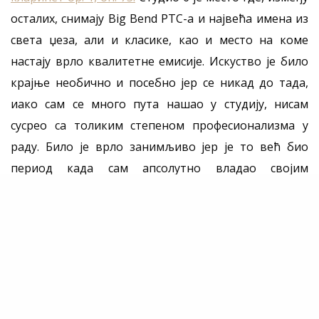
осталих, снимају Big Bend РТС-а и највећа имена из
света џеза, али и класике, као и место на коме
настају врло квалитетне емисије. Искуство је било
крајње необично и посебно јер се никад до тада,
иако сам се много пута нашао у студију, нисам
сусрео са толиким степеном професионализма у
раду. Било је врло занимљиво јер је то већ био
период када сам апсолутно владао својим
програмом, што сам доказао концертом, и када је
дошло до снимања, био сам у могућности да још
више изразим себе и изађем из конвенционалних
начина извођења, у чему ми је много помогла
пијанисткиња Антонела Гргин, која ради као виши
уметнички сарадник на Факултету музичке
уметности у Београду.