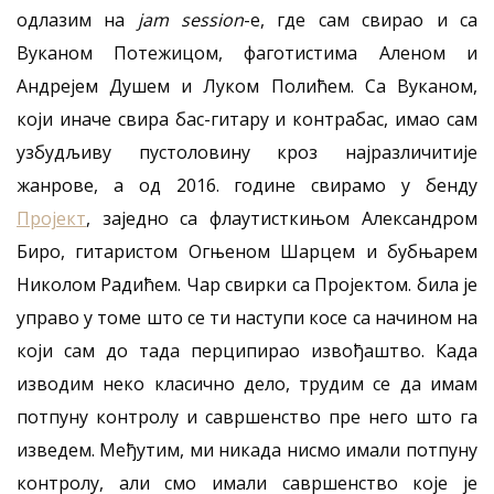
одлазим на
jam session
-e, где сам свирао и са
Вуканом Потежицом, фаготистима Аленом и
Андрејем Душем и Луком Полићем. Са Вуканом,
који иначе свира бас-гитару и контрабас, имао сам
узбудљиву пустоловину кроз најразличитије
жанрове, а од 2016. године свирамо у бенду
Пројект
, заједно са флаутисткињом Александром
Биро, гитаристом Огњеном Шарцем и бубњарем
Николом Радићем. Чар свирки са Пројектом. била је
управо у томе што се ти наступи косе са начином на
који сам до тада перципирао извођаштво. Када
изводим неко класично дело, трудим се да имам
потпуну контролу и савршенство пре него што га
изведем. Међутим, ми никада нисмо имали потпуну
контролу, али смо имали савршенство које је