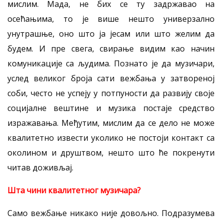
мислим. Мада, не бих се ту задржавао на
осећањима, то је више нешто универзално
унутрашње, оно што ја јесам или што желим да
будем. И пре свега, свирање видим као начин
комуникације са људима. Познато је да музичари,
услед великог броја сати вежбања у затвореној
соби, често не успеју у потпуности да развију своје
социјалне вештине и музика постаје средство
изражавања. Међутим, мислим да се дело не може
квалитетно извести уколико не постоји контакт са
околином и друштвом, нешто што ће покренути
читав доживљај.
Шта чини квалитетног музичара?
Само вежбање никако није довољно. Подразумева