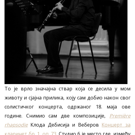
То је врло значајна ствар која се десила у мом
животу и сјајна прилика, коју сам добио након свог
солистичког концерта, одржаног 18. маја ове
године. Снимио сам две композиције,
Première
rhapsodie
Клода Дебисија и Веберов
Концерт за
кларинет бр. 1, оп. 73.
Студио 6 је место где, између