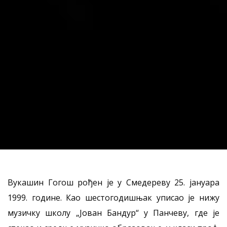
Вукашин Гогош рођен је у Смедереву 25. јануара
1999. године. Као шестогодишњак уписао је нижу
музичку школу „Јован Бандур“ у Панчеву, где је