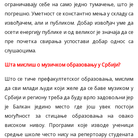
ограничавају себе на само једно тумачење, што је
погрешно. Уметност се константно мења у складу са
извођачем, али и публиком. Добар извођач уме да
осети енергију публике и од великог је значаја да се
пре почетка свирања успостави добар однос са
слушаоцима.
Шта мислиш о музичком образовању у Србији?
Што се тиче префакултетског образовања, мислим
да сви млади људи који желе да се баве музиком у
Србији и региону треба да буду врло задовољни јер
је Балкан једино место где још увек постоји
могућност за стицање образовања на овако
високом нивоу. Програми које изводе ученици
средње школе често нису на репертоару студената