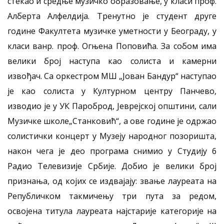
стекао и средње музичко образовање, у класи проф.
Алберта Алфелдија. Тренутно је студент друге
године Факултета музичке уметности у Београду, у
класи ванр. проф. Огњена Поповића. За собом има
велики број наступа као солиста и камерни
извођач. Са оркестром МШ „Јован Бандур“ наступао
је као солиста у Културном центру Панчево,
изводио је у УК Пароброд, Јеврејској општини, сали
Музичке школе„Станковић“, а ове године је одржао
солистички концерт у Музеју народног позоришта,
након чега је део програма снимио у Студију 6
Радио Телевизије Србије. Добио је велики број
признања, од којих се издвајају: звање лауреата на
Републичком такмичењу три пута за редом,
освојена титула лауреата најстарије категорије на