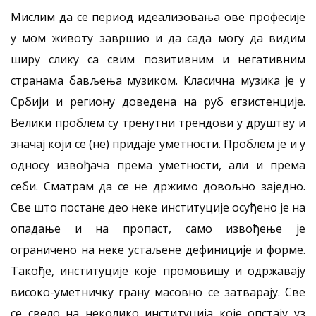
Мислим да се период идеализовања ове професије
у мом животу завршио и да сада могу да видим
ширу слику са свим позитивним и негативним
странама бављења музиком. Класична музика је у
Србији и региону доведена на руб егзистенције.
Велики проблем су тренутни трендови у друштву и
значај који се (не) придаје уметности. Проблем је и у
односу извођача према уметности, али и према
себи. Сматрам да се не држимо довољно заједно.
Све што постане део неке институције осуђено је на
опадање и на пропаст, само извођење је
ограничено на неке устаљене дефиниције и форме.
Такође, институције које промовишу и одржавају
високо-уметничку грану масовно се затварају. Све
се свело на неколико институција које опстају уз