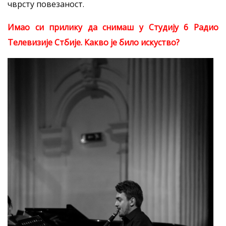
чврсту повезаност.
Имао си прилику да снимаш у Студију 6 Радио
Телевизије Стбије. Какво је било искуство?