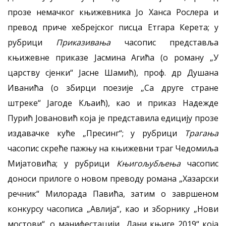
прозе немачког књижевника Јо Ханса Рослера и
превод приче хебрејског писца Етгара Керета; у
рубрици
Приказивања
часопис представља
књижевне приказе Јасмина Агића (о роману „У
царству сјенки“ Јасне Шамић), проф. др Душана
Иванића (о збирци поезије „Са друге стране
штреке“ Јагоде Кљаић), као и приказ Надежде
Пурић Јовановић која је представила едицију прозе
издавачке куће „Пресинг“; у рубрици
Трагања
часопис скреће пажњу на књижевни траг Чедомиља
Мијатовића; у рубрици
Књигољубљења
часопис
доноси прилоге о новом преводу романа „Хазарски
речник“ Милорада Павића, затим о завршеном
конкурсу часописа „Авлија“, као и зборнику „Нови
мостови“, о манифестацији „Дани књиге 2019“ која