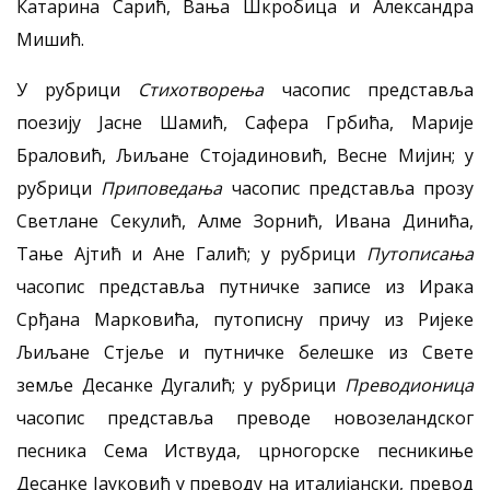
Катарина Сарић, Вања Шкробица и Александра
Мишић.
У рубрици
Стихотворења
часопис представља
поезију Јасне Шамић, Сафера Грбића, Марије
Браловић, Љиљане Стојадиновић, Весне Мијин; у
рубрици
Приповедања
часопис представља прозу
Светлане Секулић, Алме Зорнић, Ивана Динића,
Тање Ајтић и Ане Галић; у рубрици
Путописања
часопис представља путничке записе из Ирака
Срђана Марковића, путописну причу из Ријеке
Љиљане Стјеље и путничке белешке из Свете
земље Десанке Дугалић; у рубрици
Преводионица
часопис представља преводе новозеландског
песника Сема Иствуда, црногорске песникиње
Десанке Јауковић у преводу на италијански, превод