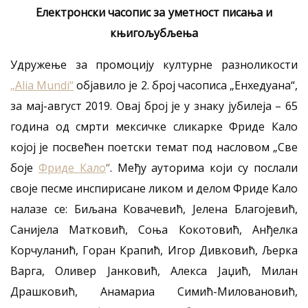
Eлектронски часопис за уметност писања и
књигољубљења
Удружење за промоцију културне разноликости
„Alia Mundi“
објавило је 2. број часописа „Енхедуана“,
за мај-август 2019. Овај број је у знаку јубилеја – 65
година од смрти мексичке сликарке Фриде Кало
којој је посвећен поетски темат под насловом „Све
боје
Фриде Кало
“
. Међу ауторима који су послали
своје песме инспирисане ликом и делом Фриде Кало
налазе се: Биљана Ковачевић, Јелена Благојевић,
Санијела Матковић, Соња Кокотовић, Анђелка
Корчуланић, Горан Крапић, Игор Дивковић, Љерка
Варга, Оливер Јанковић, Алекса Јаџић, Милан
Драшковић, Анамариа Симић-Миловановић,