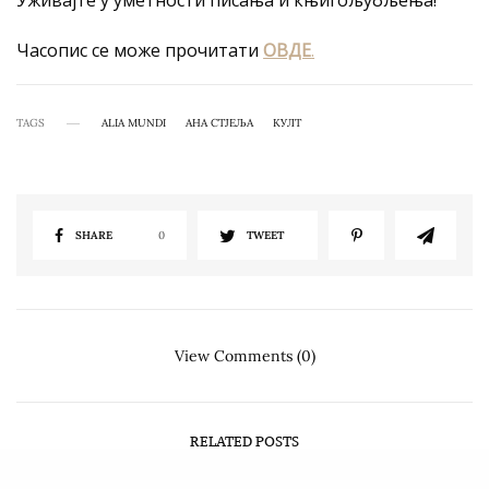
Уживајте у уметности писања и књигољубљења!
Часопис се може прочитати
ОВДЕ
.
TAGS
ALIA MUNDI
АНА СТЈЕЉА
КУЛТ
SHARE
0
TWEET
View Comments (0)
RELATED POSTS