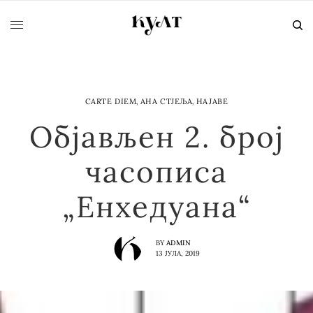
CARTE DIEM
,
АНА СТЈЕЉА
,
НАЈАВЕ
Објављен 2. број
часописа
„Енхедуана“
BY
ADMIN
13 ЈУЛА, 2019