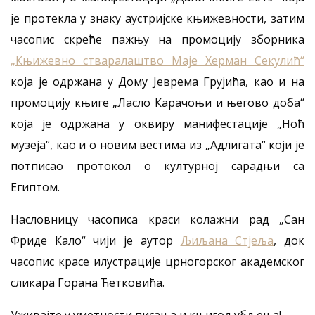
је протекла у знаку аустријске књижевности, затим
часопис скреће пажњу на промоцију зборника
„Књижевно стваралаштво Маје Херман Секулић“
која је одржана у Дому Јеврема Грујића, као и на
промоцију књиге „Ласло Кaрачоњи и његовo доба“
која је одржана у оквиру манифестације „Ноћ
музеја“, као и о новим вестима из „Адлигата“ који је
потписао протокол о културној сарадњи са
Египтом.
Насловницу часописа краси колажни рад „Сан
Фриде Кало“ чији је аутор
Љиљана Стјеља
, док
часопис красе илустрације црногорског академског
сликара Горана Ћетковића.