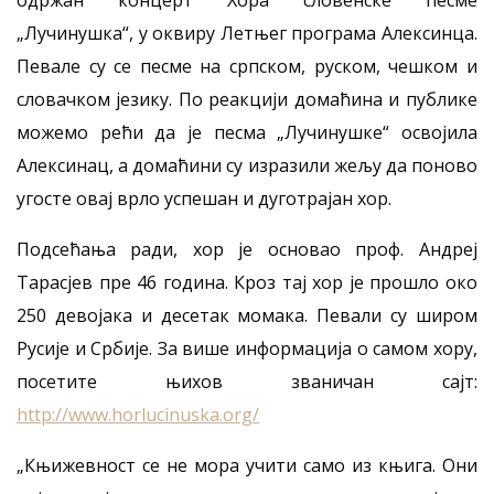
одржан концерт Хора словенске песме
„Лучинушка“, у оквиру Летњег програма Алексинца.
Певале су се песме на српском, руском, чешком и
словачком језику. По реакцији домаћина и публике
можемо рећи да је песма „Лучинушке“ освојила
Алексинац, а домаћини су изразили жељу да поново
угосте овај врло успешан и дуготрајан хор.
Подсећања ради, хор је основао проф. Андреј
Тарасјев пре 46 година. Кроз тај хор је прошло око
250 девојака и десетак момака. Певали су широм
Русије и Србије. За више информација о самом хору,
посетите њихов званичан сајт:
http://www.horlucinuska.org/
„Књижевност се не мора учити само из књига. Они