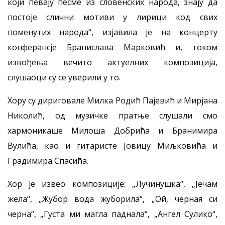
који певају песме из словенских народа, знају да
постоје слични мотиви у лирици код свих
поменутих народа“, изјавила је на концерту
конферансје Бранислава Марковић и, током
извођења вечито актуелних композиција,
слушаоци су се уверили у то.
Хору су дириговале Милка Родић Пајевић и Мирјана
Николић, од музичке пратње слушали смо
хармоникаше Милоша Добрића и Бранимира
Вулића, као и гитаристе Јовицу Миљковића и
Градимира Спасића.
Хор је извео композиције: „Лучинушка“, „Јечам
жела“, „Жубор вода жуборила“, „Ой, черная си
чeрна“, „Густа ми магла паднала“, „Ангел Сулико“,