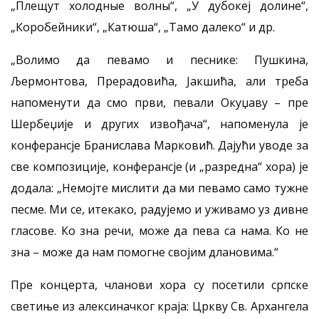
„Плещут холодные волны“, „У дубокеј долине“,
„Коробейники“, „Катюша“, „Тамо далеко“ и др.
„Волимо да певамо и песнике: Пушкина,
Љермонтова, Прерадовића, Јакшића, али треба
напоменути да смо први, певали Окуџаву – пре
Шербеџије и других извођача“, напоменула је
конферансје Бранислава Марковић. Дајући уводе за
све композиције, конферансје (и „разредна“ хора) је
додала: „Немојте мислити да ми певамо само тужне
песме. Ми се, итекако, радујемо и уживамо уз дивне
гласове. Ко зна речи, може да пева са нама. Ко не
зна – може да нам помогне својим длановима.“
Пре концерта, чланови хора су посетили српске
светиње из алексиначког краја: Цркву Св. Архангела