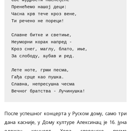
Све мудрости наслеђене

Пренећемо нашој деци:

Часна крв тече кроз вене,

Ти речено не пореци!

Славне битке и светиње,

Неуморни корак напред -

Кроз снег, маглу, блато, иње,

За слободу, љубав и ред.

Лете ноте, грми песма,

Гађа срце као пушка.

Славна, непресушна чесма

Вечног братства - Лучинушка!
После успешног концерта у Руском дому, само три
дана касније, у Дому културе Алексинац је 16. јуна