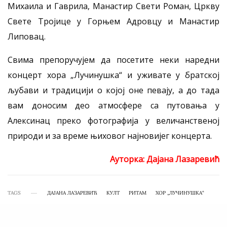
Михаила и Гаврила, Манастир Свети Роман, Цркву
Свете Тројице у Горњем Адровцу и Манастир
Липовац.
Свима препоручујем да посетите неки наредни
концерт хора „Лучинушка“ и уживате у братској
љубави и традицији о којој оне певају, а до тада
вам доносим део атмосфере са путовања у
Алексинац преко фотографија у величанственој
природи и за време њиховог најновијег концерта.
Ауторка: Дајана Лазаревић
TAGS
ДАЈАНА ЛАЗАРЕВИЋ
КУЛТ
РИТАМ
ХОР „ЛУЧИНУШКА“