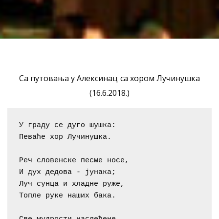
Са путовања у Алексинац са хором Лучинушка
(16.6.2018.)
У граду се дуго шушка:

Певаће хор Лучинушка.

Реч словенске песме носе,

И дух дедова - јунака;

Луч сунца и хладне руже,

Топле руке наших бака.
