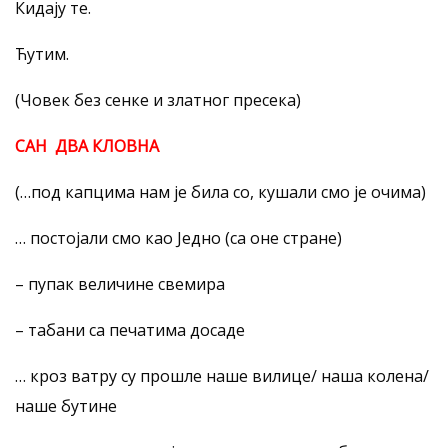
Кидају те.
Ћутим.
(Човек без сенке и златног пресека)
САН ДВА КЛОВНА
(…под капцима нам је била со, кушали смо је очима)
… постојали смо као Једно (са оне стране)
– пупак величине свемира
– табани са печатима досаде
… кроз ватру су прошле наше вилице/ наша колена/
наше бутине