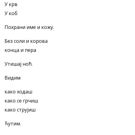
У крв
У коб
Похрани име и кожу.
Без соли и корова
конца и пера
Утишај ноћ.
Видим
како ходаш
како се грчиш
како струјиш
Ћутим.