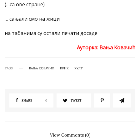
(…са ове стране)
… сањали смо на жици
на табанима су остали печати досаде
Ауторка: Вања Ковачић
TAGS
ВАЊА КОВАЧИЋ
КРИК
КУЛТ
SHARE
0
TWEET
View Comments (0)