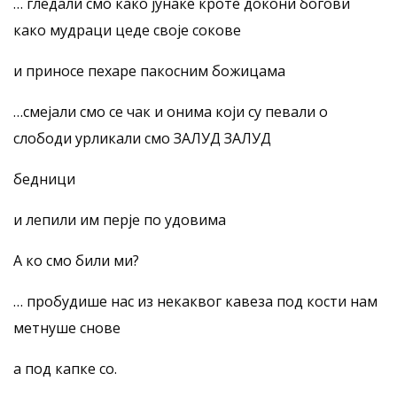
… гледали смо како јунаке кроте докони богови
како мудраци цеде своје сокове
и приносе пехаре пакосним божицама
…смејали смо се чак и онима који су певали о
слободи урликали смо ЗАЛУД ЗАЛУД
бедници
и лепили им перје по удовима
А ко смо били ми?
… пробудише нас из некаквог кавеза под кости нам
метнуше снове
а под капке со.