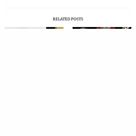
RELATED POSTS
CARTE DIEM
,
АНА
CARTE DIEM
,
ИСКРА
АТАНАСКОВИЋ
,
ПРИКАЗИ
ДЕЈАНОВИЋ
,
ПРИКАЗИ
„Змајева жена“ Ане
„The Fragile Threads of
Атанасковић
Power“ и фантастична нит
приповедања