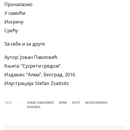
Проналазио
У самоћи
Искрену
Срећу
За себе и за друге
Аутор: Јован Павловић.
Књига: “Сусрети средом”.
Издавач: “Алма”, Београд, 2016.
Илустрација: Stefan Zsaitsits
TAGS
ЈОВАН ПАВЛОВИЋ
КРИК
КУЛТ
МОЗГОДЕРИНА
ПОЕЗИЈА