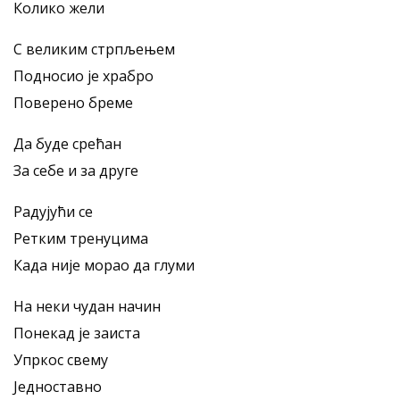
Колико жели
С великим стрпљењем
Подносио је храбро
Поверено бреме
Да буде срећан
За себе и за друге
Радујући се
Ретким тренуцима
Када није морао да глуми
На неки чудан начин
Понекад је заиста
Упркос свему
Једноставно