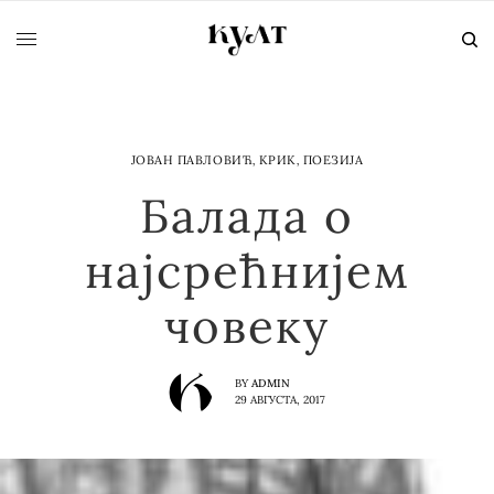
ЈОВАН ПАВЛОВИЋ
,
КРИК
,
ПОЕЗИЈА
Балада о
најсрећнијем
човеку
BY
ADMIN
29 АВГУСТА, 2017