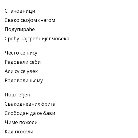
Становници
Свако својом снагом
Подупираће
Срећу најсрећнијег човека
Често се нису
Радовали себи
Али су се увек
Радовали њему
Поштеђен
Свакодневних брига
Слободан да се бави
Чиме пожели
Кад пожели