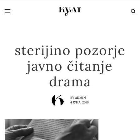
sterijino pozorje
javno čitanje
drama
BY
ADMIN
4 ЈУНА, 2019