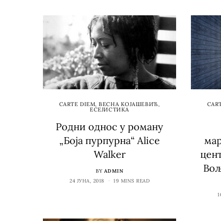
CARTE DIEM
,
ВЕСНА КОЈАШЕВИЋ
,
CAR
ЕСЕЈИСТИКА
Родни однос у роману
„Боја пурпурна“ Alice
мар
Walker
цен
Вољ
BY
ADMIN
24 ЈУНА, 2018
19 MINS READ
1