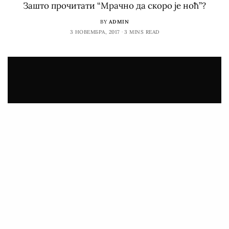
Зашто прочитати “Мрачно да скоро је ноћ”?
BY
ADMIN
3 НОВЕМБРА, 2017
3 MINS READ
CARTE DIEM
,
МИЛИЦА МИЛИЋ
,
ПРИКАЗИ
Кошмар није подложан променама, већ само
посматрању