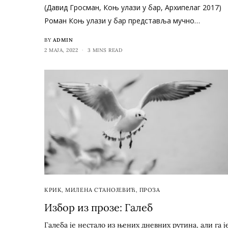
(Давид Гросман, Коњ улази у бар, Архипелаг 2017)
Роман Коњ улази у бар представља мучно…
BY
ADMIN
2 МАЈА, 2022
3 MINS READ
КРИК
,
МИЛЕНА СТАНОЈЕВИЋ
,
ПРОЗА
Избор из прозе: Галеб
Галеба је нестало из њених дневних рутина, али га ј