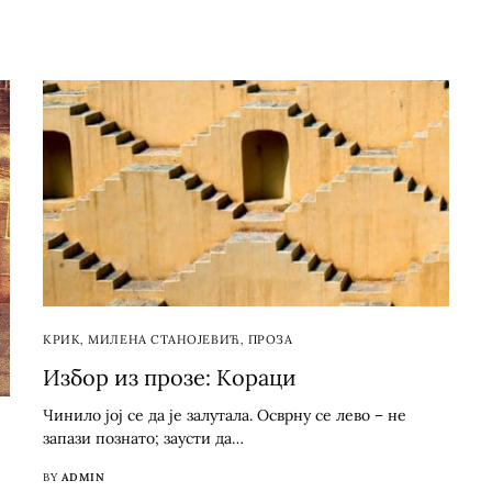
КРИК
,
МИЛЕНА СТАНОЈЕВИЋ
,
ПРОЗА
Избор из прозе: Кораци
Чинило јој се да је залутала. Осврну се лево – не
запази познато; заусти да…
BY
ADMIN