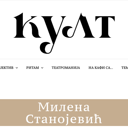
ЈЕКТИВ
РИТАМ
ТЕАТРОМАНИЈА
НА КАФИ СА…
ТЕ
Милена
Станојевић