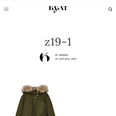
z19-1
BY
ADMIN
16 ЈАНУАРА, 2019