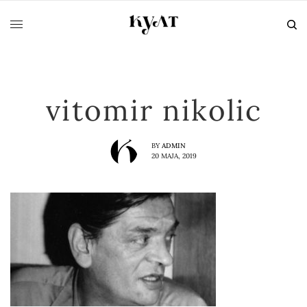
vitomir nikolic
BY
ADMIN
20 МАЈА, 2019