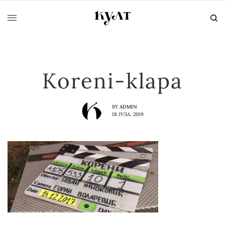
Koreni-klapa
BY
ADMIN
18 ЈУЛА, 2019