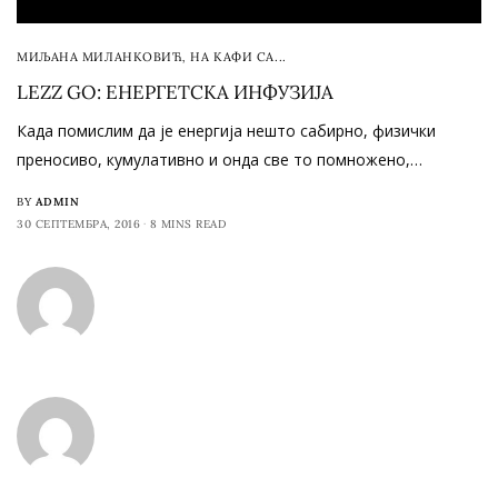
МИЉАНА МИЛАНКОВИЋ
,
НА КАФИ СА...
LEZZ GO: ЕНЕРГЕТСКА ИНФУЗИЈА
Када помислим да је енергија нешто сабирно, физички
преносиво, кумулативно и онда све то помножено,…
BY
ADMIN
30 СЕПТЕМБРА, 2016
8 MINS READ