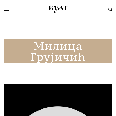
Милица
Грујичић