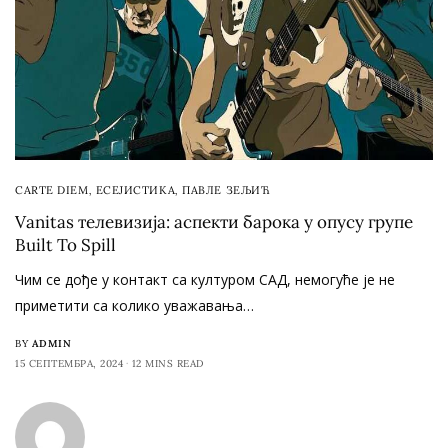
CARTE DIEM
,
ЕСЕЈИСТИКА
,
ПАВЛЕ ЗЕЉИЋ
Vanitas телевизија: аспекти барока у опусу групе
Built To Spill
Чим се дође у контакт са културом САД, немогуће је не
приметити са колико уважавања…
BY
ADMIN
15 СЕПТЕМБРА, 2024
12 MINS READ