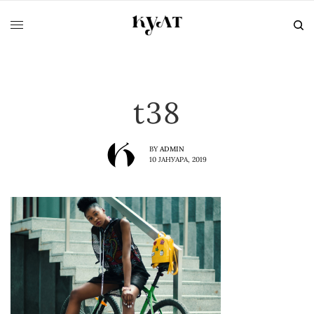
t38
BY
ADMIN
10 ЈАНУАРА, 2019