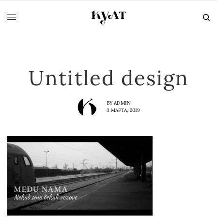
Untitled design
BY
ADMIN
3 МАРТА, 2019