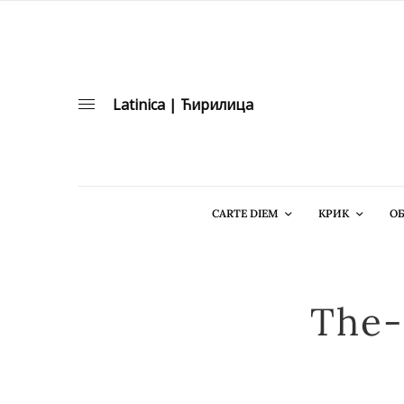
Latinica
|
Ћирилица
CARTE DIEM
КРИК
ОБ
The-