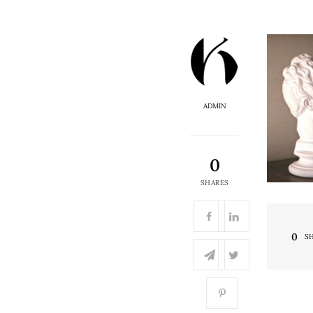
ADMIN
0
SHARES
0
S