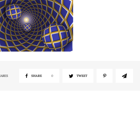
HARES
SHARE
0
TWEET