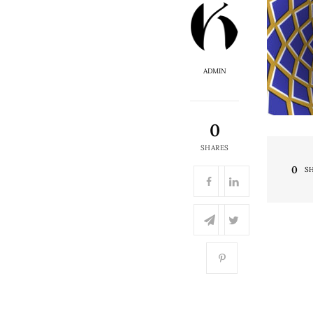
ADMIN
0
SHARES
0
S