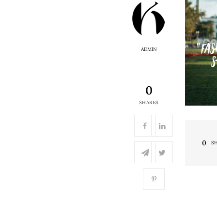
ADMIN
0
SHARES
0
S