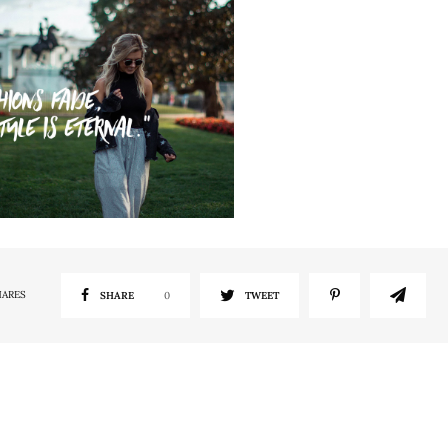
HARES
SHARE
0
TWEET