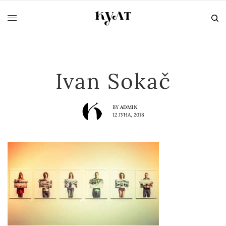
Ivan Sokač
BY
ADMIN
12 ЈУНА, 2018