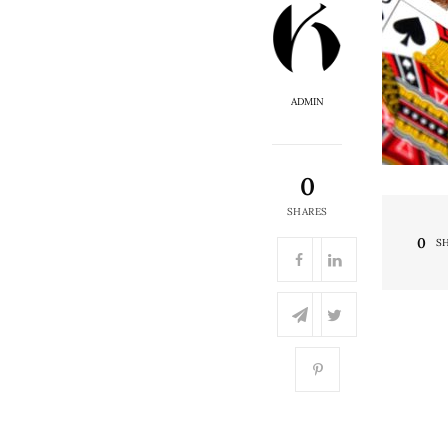
ADMIN
0
SHARES
0
S