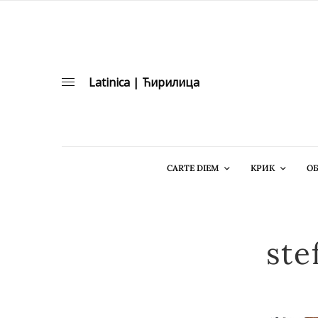
Latinica
|
Ћирилица
CARTE DIEM
КРИК
ОБ
ste