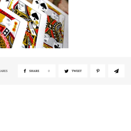
HARES
SHARE
0
TWEET