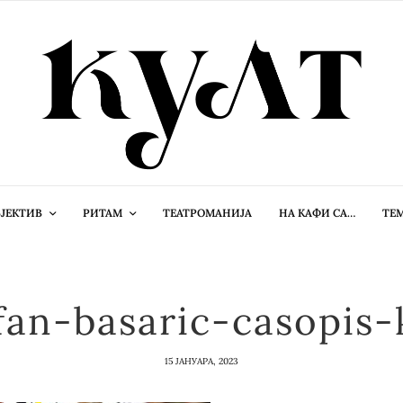
ЈЕКТИВ
РИТАМ
ТЕАТРОМАНИЈА
НА КАФИ СА…
ТЕ
fan-basaric-casopis-
15 ЈАНУАРА, 2023