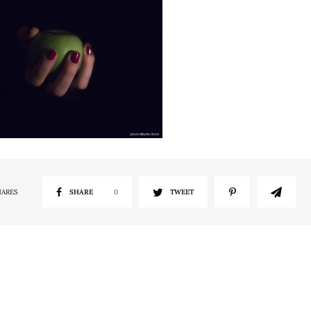
HARES
SHARE
0
TWEET