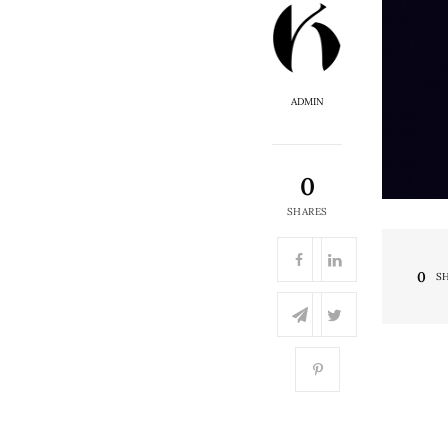
ADMIN
0
SHARES
0
S