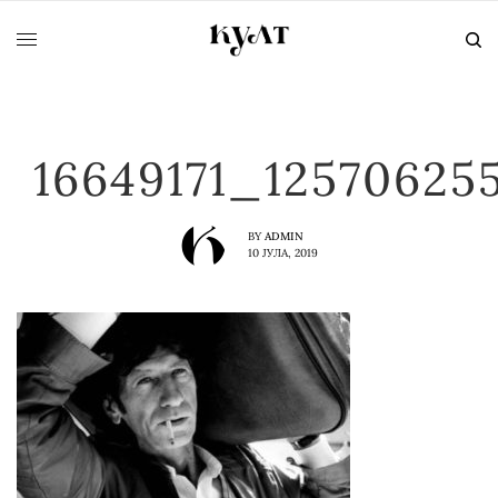
16649171_1257062
BY
ADMIN
10 ЈУЛА, 2019