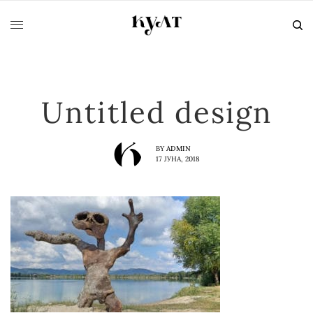
Untitled design
BY
ADMIN
17 ЈУНА, 2018