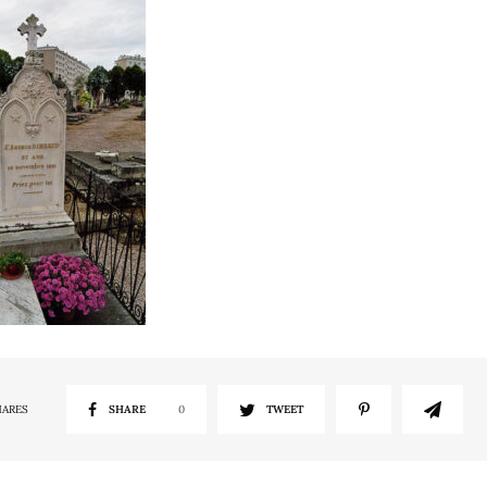
HARES
SHARE
0
TWEET