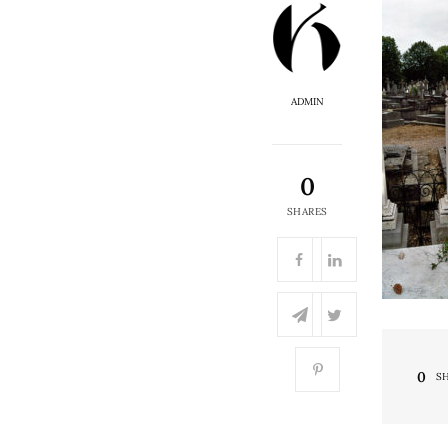
ADMIN
0
SHARES
0
S