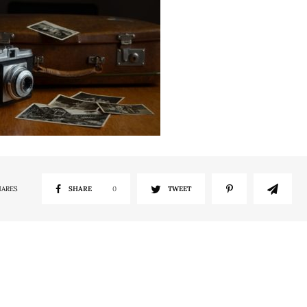
HARES
SHARE
0
TWEET