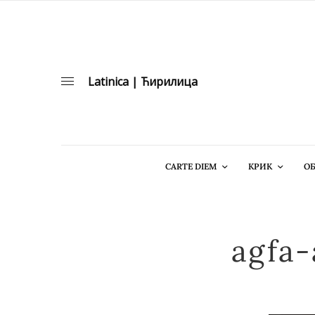
Latinica
|
Ћирилица
CARTE DIEM
КРИК
ОБ
agfa-