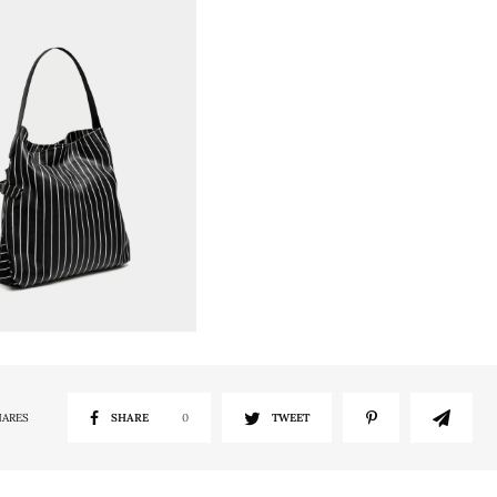
HARES
SHARE
0
TWEET