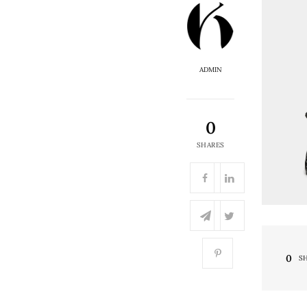
ADMIN
0
SHARES
0
S