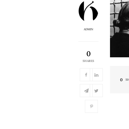
ADMIN
0
SHARES
0
S