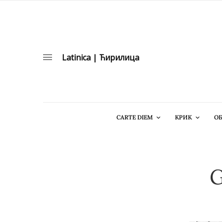
Latinica
|
Ћирилица
CARTE DIEM
КРИК
ОБ
G