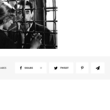
HARES
SHARE
0
TWEET