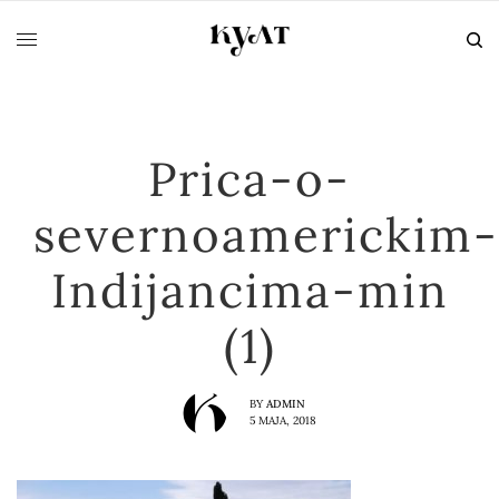
Prica-o-
severnoamerickim-
Indijancima-min
(1)
BY
ADMIN
5 МАЈА, 2018