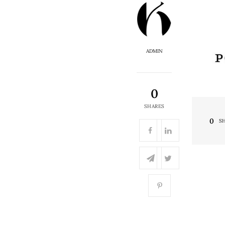
ADMIN
0
SHARES
0
S