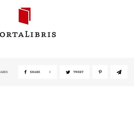
HARES
SHARE
0
TWEET