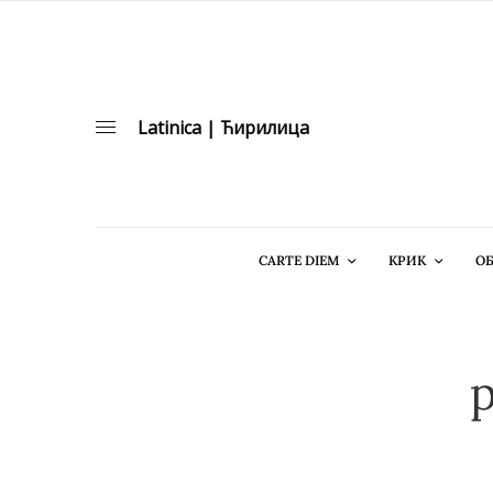
Latinica
|
Ћирилица
CARTE DIEM
КРИК
ОБ
p