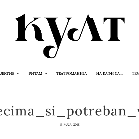
ЈЕКТИВ
РИТАМ
ТЕАТРОМАНИЈА
НА КАФИ СА…
ТЕ
ecima_si_potreban_v
13 МАЈА, 2018