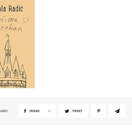
HARES
SHARE
0
TWEET