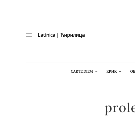
Latinica
|
Ћирилица
CARTE DIEM
КРИК
ОБ
prol