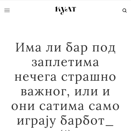
Има ли бар под
заплетима
нечега страшно
важног, или и
они сатима само
играју барбот_