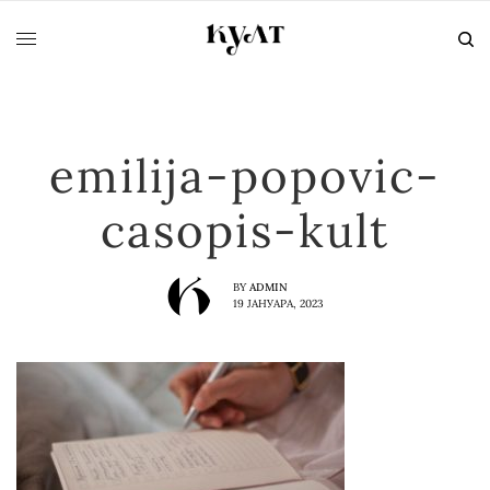
emilija-popovic-
casopis-kult
BY
ADMIN
19 ЈАНУАРА, 2023